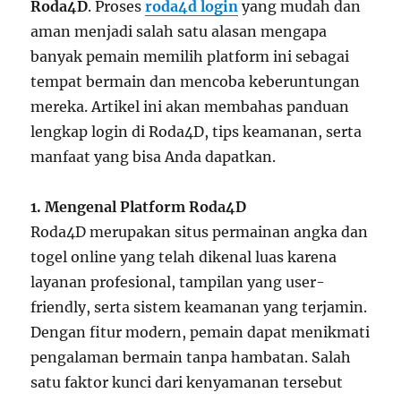
Roda4D
. Proses
roda4d login
yang mudah dan
aman menjadi salah satu alasan mengapa
banyak pemain memilih platform ini sebagai
tempat bermain dan mencoba keberuntungan
mereka. Artikel ini akan membahas panduan
lengkap login di Roda4D, tips keamanan, serta
manfaat yang bisa Anda dapatkan.
1. Mengenal Platform Roda4D
Roda4D merupakan situs permainan angka dan
togel online yang telah dikenal luas karena
layanan profesional, tampilan yang user-
friendly, serta sistem keamanan yang terjamin.
Dengan fitur modern, pemain dapat menikmati
pengalaman bermain tanpa hambatan. Salah
satu faktor kunci dari kenyamanan tersebut