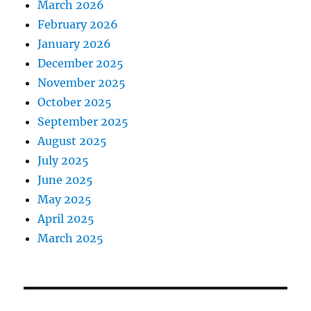
March 2026
February 2026
January 2026
December 2025
November 2025
October 2025
September 2025
August 2025
July 2025
June 2025
May 2025
April 2025
March 2025