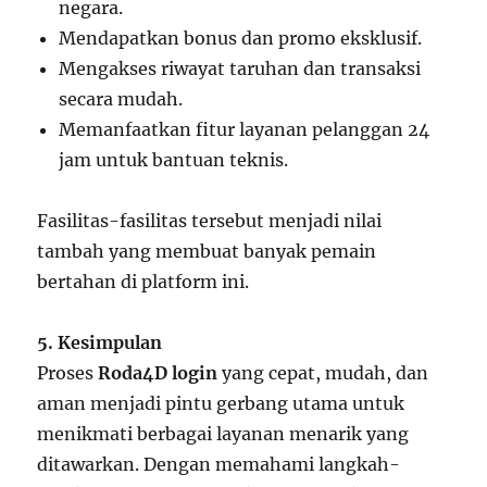
negara.
Mendapatkan bonus dan promo eksklusif.
Mengakses riwayat taruhan dan transaksi
secara mudah.
Memanfaatkan fitur layanan pelanggan 24
jam untuk bantuan teknis.
Fasilitas-fasilitas tersebut menjadi nilai
tambah yang membuat banyak pemain
bertahan di platform ini.
5. Kesimpulan
Proses
Roda4D login
yang cepat, mudah, dan
aman menjadi pintu gerbang utama untuk
menikmati berbagai layanan menarik yang
ditawarkan. Dengan memahami langkah-