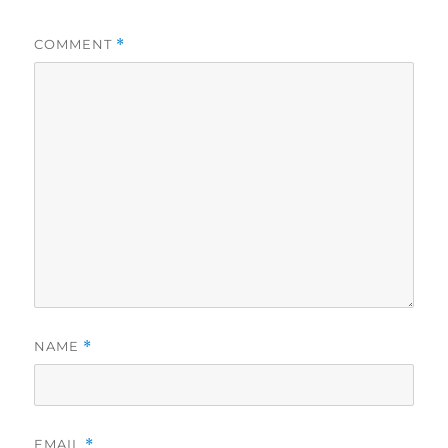
COMMENT
*
NAME
*
EMAIL
*