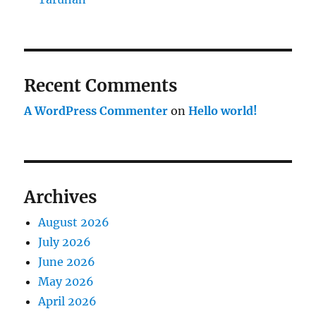
Recent Comments
A WordPress Commenter
on
Hello world!
Archives
August 2026
July 2026
June 2026
May 2026
April 2026