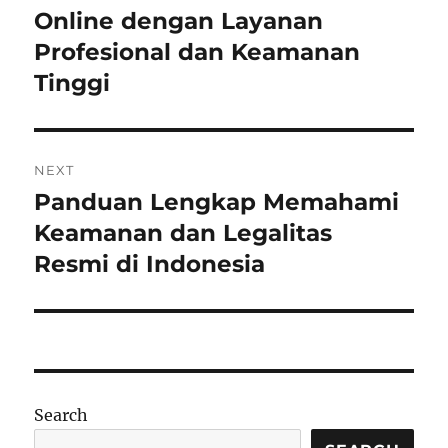
post:
Online dengan Layanan
Profesional dan Keamanan
Tinggi
NEXT
Panduan Lengkap Memahami
Next
post:
Keamanan dan Legalitas
Resmi di Indonesia
Search