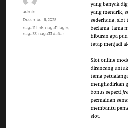
yang banyak dig
Author
admin
yang menarik, s
Posted
December 6, 2025
sederhana, slot
on
Tags
naga11 link
,
naga11 login
,
berlama-lama me
naga33
,
naga33 daftar
hiburan apa pun,
tetap menjadi a
Slot online mod
dirancang untuk
tema petualanga
menghadirkan ga
bonus seperti
fr
permainan semak
membantu pemai
slot.