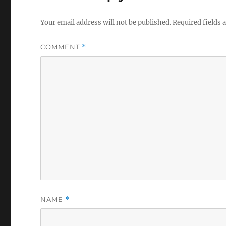
Your email address will not be published.
Required fields
COMMENT
*
NAME
*