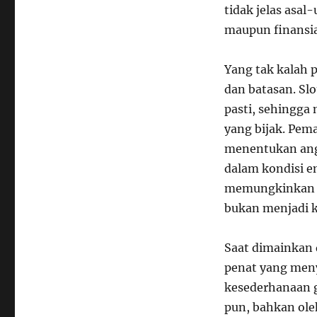
tidak jelas asa
maupun finansia
Yang tak kalah 
dan batasan. Sl
pasti, sehingg
yang bijak. Pem
menentukan ang
dalam kondisi e
memungkinkan pe
bukan menjadi 
Saat dimainkan 
penat yang men
kesederhanaan 
pun, bahkan ole