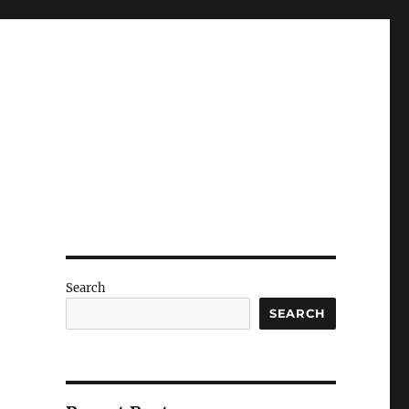
Search
SEARCH