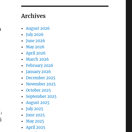
Archives
m
August 2026
July 2026
June 2026
May 2026
April 2026
March 2026
February 2026
January 2026
December 2025
November 2025
October 2025
September 2025
August 2025
July 2025
,
June 2025
i
May 2025
April 2025