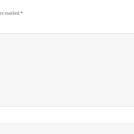
 are marked
*