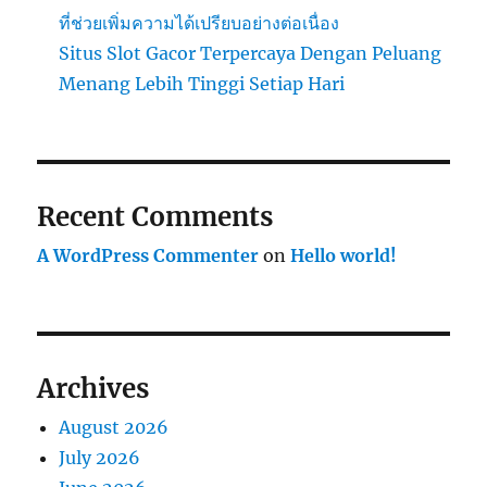
ที่ช่วยเพิ่มความได้เปรียบอย่างต่อเนื่อง
Situs Slot Gacor Terpercaya Dengan Peluang
Menang Lebih Tinggi Setiap Hari
Recent Comments
A WordPress Commenter
on
Hello world!
Archives
August 2026
July 2026