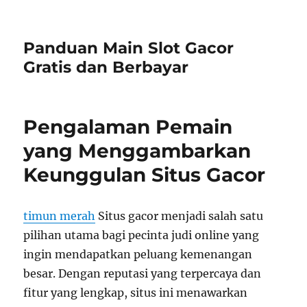
Panduan Main Slot Gacor
Gratis dan Berbayar
Pengalaman Pemain
yang Menggambarkan
Keunggulan Situs Gacor
timun merah
Situs gacor menjadi salah satu
pilihan utama bagi pecinta judi online yang
ingin mendapatkan peluang kemenangan
besar. Dengan reputasi yang terpercaya dan
fitur yang lengkap, situs ini menawarkan