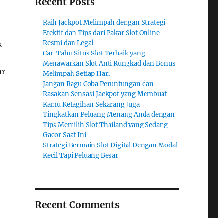
Recent Posts
Raih Jackpot Melimpah dengan Strategi
Efektif dan Tips dari Pakar Slot Online
Resmi dan Legal
k
Cari Tahu Situs Slot Terbaik yang
Menawarkan Slot Anti Rungkad dan Bonus
ur
Melimpah Setiap Hari
Jangan Ragu Coba Peruntungan dan
Rasakan Sensasi Jackpot yang Membuat
Kamu Ketagihan Sekarang Juga
Tingkatkan Peluang Menang Anda dengan
Tips Memilih Slot Thailand yang Sedang
Gacor Saat Ini
Strategi Bermain Slot Digital Dengan Modal
Kecil Tapi Peluang Besar
Recent Comments