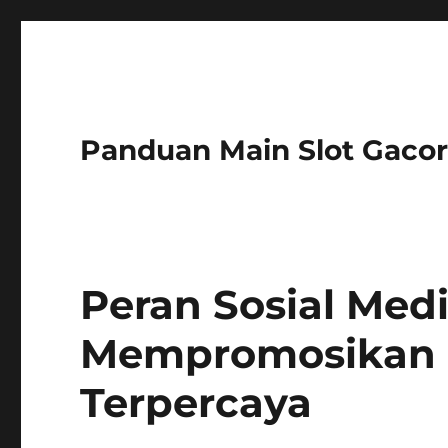
Panduan Main Slot Gacor
Peran Sosial Med
Mempromosikan S
Terpercaya