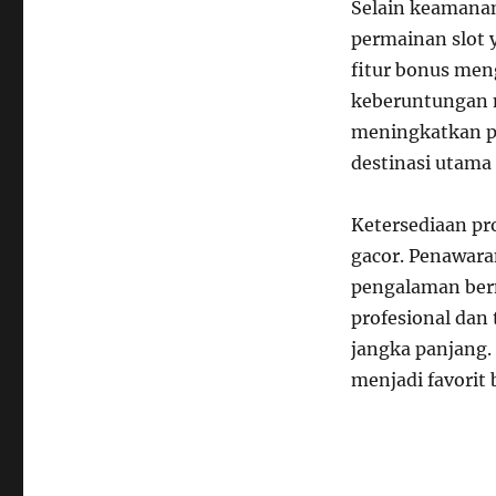
Selain keamanan
permainan slot 
fitur bonus me
keberuntungan m
meningkatkan pe
destinasi utama 
Ketersediaan pro
gacor. Penawara
pengalaman ber
profesional dan
jangka panjang. 
menjadi favorit