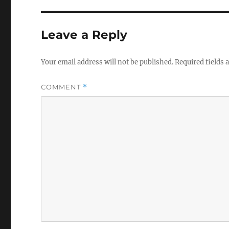
Leave a Reply
Your email address will not be published.
Required fields
COMMENT
*