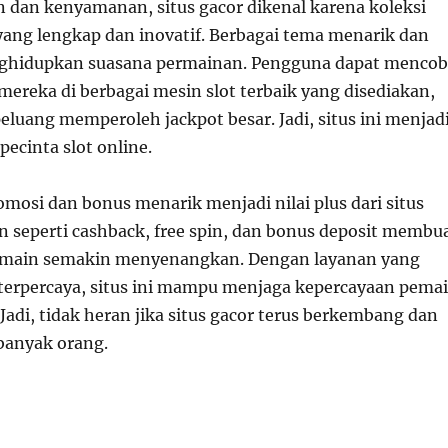
 dan kenyamanan, situs gacor dikenal karena koleksi
yang lengkap dan inovatif. Berbagai tema menarik dan
nghidupkan suasana permainan. Pengguna dapat mencob
ereka di berbagai mesin slot terbaik yang disediakan,
luang memperoleh jackpot besar. Jadi, situs ini menjad
pecinta slot online.
mosi dan bonus menarik menjadi nilai plus dari situs
n seperti cashback, free spin, dan bonus deposit membu
main semakin menyenangkan. Dengan layanan yang
 terpercaya, situs ini mampu menjaga kepercayaan pema
Jadi, tidak heran jika situs gacor terus berkembang dan
 banyak orang.