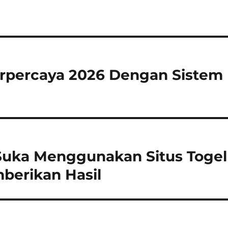
erpercaya 2026 Dengan Sistem
uka Menggunakan Situs Togel
berikan Hasil