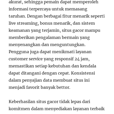
akurat, sehingga pemain dapat memperoleh
informasi terpercaya untuk memasang
taruhan. Dengan berbagai fitur menarik seperti
live streaming, bonus menarik, dan sistem
keamanan yang terjamin, situs gacor mampu
memberikan pengalaman bermain yang
menyenangkan dan menguntungkan.
Pengguna juga dapat menikmati layanan
customer service yang responsif 24 jam,
memastikan setiap kebutuhan dan kendala
dapat ditangani dengan cepat. Konsistensi
dalam penyajian data membuat situs ini
menjadi favorit banyak bettor.
Keberhasilan situs gacor tidak lepas dari
komitmen dalam menyediakan layanan terbaik