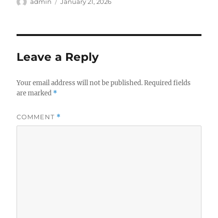
Author
Posted
admin
January 21, 2026
on
Leave a Reply
Your email address will not be published.
Required fields
are marked
*
COMMENT
*