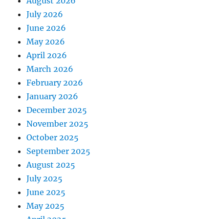
August 2026
July 2026
June 2026
May 2026
April 2026
March 2026
February 2026
January 2026
December 2025
November 2025
October 2025
September 2025
August 2025
July 2025
June 2025
May 2025