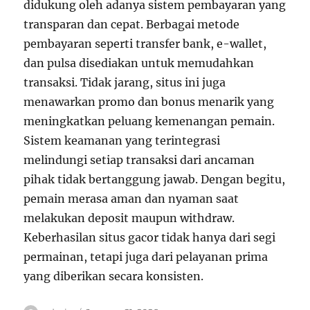
didukung oleh adanya sistem pembayaran yang
transparan dan cepat. Berbagai metode
pembayaran seperti transfer bank, e-wallet,
dan pulsa disediakan untuk memudahkan
transaksi. Tidak jarang, situs ini juga
menawarkan promo dan bonus menarik yang
meningkatkan peluang kemenangan pemain.
Sistem keamanan yang terintegrasi
melindungi setiap transaksi dari ancaman
pihak tidak bertanggung jawab. Dengan begitu,
pemain merasa aman dan nyaman saat
melakukan deposit maupun withdraw.
Keberhasilan situs gacor tidak hanya dari segi
permainan, tetapi juga dari pelayanan prima
yang diberikan secara konsisten.