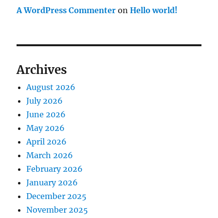
A WordPress Commenter
on
Hello world!
Archives
August 2026
July 2026
June 2026
May 2026
April 2026
March 2026
February 2026
January 2026
December 2025
November 2025