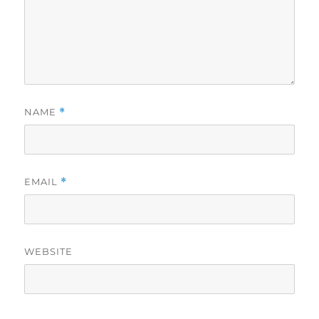
NAME
*
EMAIL
*
WEBSITE