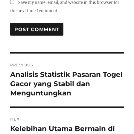
Save my name, email, and website in this browser for
the next time I comment.
Post
PREVIOUS
navigation
Analisis Statistik Pasaran Togel
Previous
post:
Gacor yang Stabil dan
Menguntungkan
NEXT
Kelebihan Utama Bermain di
Next