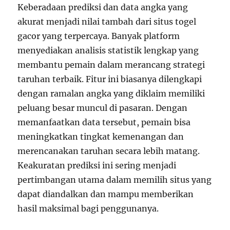
Keberadaan prediksi dan data angka yang
akurat menjadi nilai tambah dari situs togel
gacor yang terpercaya. Banyak platform
menyediakan analisis statistik lengkap yang
membantu pemain dalam merancang strategi
taruhan terbaik. Fitur ini biasanya dilengkapi
dengan ramalan angka yang diklaim memiliki
peluang besar muncul di pasaran. Dengan
memanfaatkan data tersebut, pemain bisa
meningkatkan tingkat kemenangan dan
merencanakan taruhan secara lebih matang.
Keakuratan prediksi ini sering menjadi
pertimbangan utama dalam memilih situs yang
dapat diandalkan dan mampu memberikan
hasil maksimal bagi penggunanya.