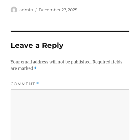
Author
Posted
admin
December 27, 2025
on
Leave a Reply
Your email address will not be published.
Required fields
are marked
*
COMMENT
*