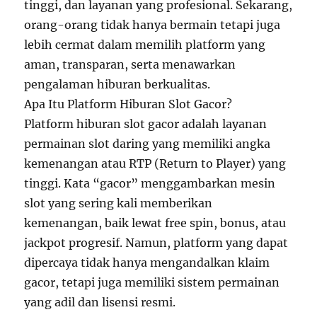
tinggi, dan layanan yang profesional. Sekarang,
orang-orang tidak hanya bermain tetapi juga
lebih cermat dalam memilih platform yang
aman, transparan, serta menawarkan
pengalaman hiburan berkualitas.
Apa Itu Platform Hiburan Slot Gacor?
Platform hiburan slot gacor adalah layanan
permainan slot daring yang memiliki angka
kemenangan atau RTP (Return to Player) yang
tinggi. Kata “gacor” menggambarkan mesin
slot yang sering kali memberikan
kemenangan, baik lewat free spin, bonus, atau
jackpot progresif. Namun, platform yang dapat
dipercaya tidak hanya mengandalkan klaim
gacor, tetapi juga memiliki sistem permainan
yang adil dan lisensi resmi.