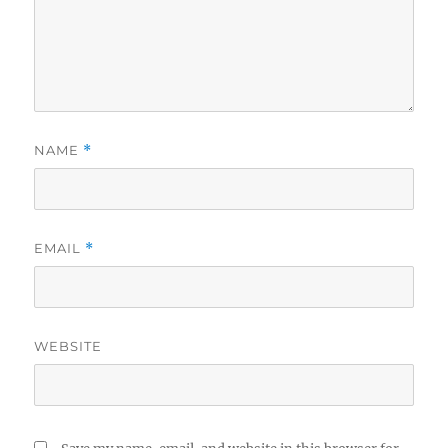
NAME
*
EMAIL
*
WEBSITE