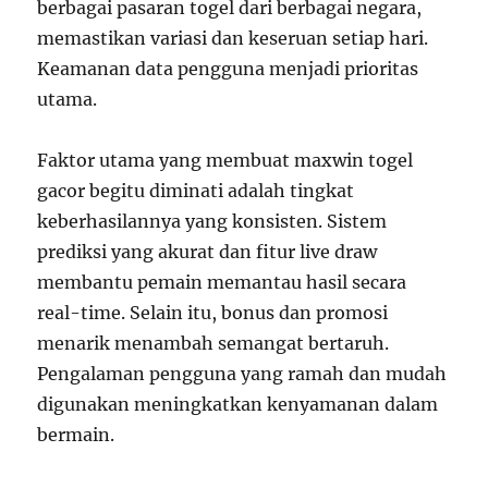
berbagai pasaran togel dari berbagai negara,
memastikan variasi dan keseruan setiap hari.
Keamanan data pengguna menjadi prioritas
utama.
Faktor utama yang membuat maxwin togel
gacor begitu diminati adalah tingkat
keberhasilannya yang konsisten. Sistem
prediksi yang akurat dan fitur live draw
membantu pemain memantau hasil secara
real-time. Selain itu, bonus dan promosi
menarik menambah semangat bertaruh.
Pengalaman pengguna yang ramah dan mudah
digunakan meningkatkan kenyamanan dalam
bermain.