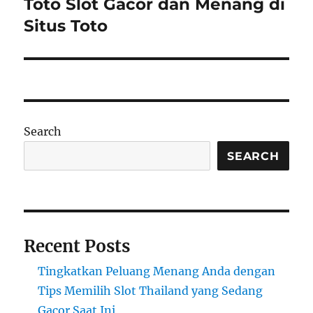
post:
Toto Slot Gacor dan Menang di
Situs Toto
Search
SEARCH
Recent Posts
Tingkatkan Peluang Menang Anda dengan
Tips Memilih Slot Thailand yang Sedang
Gacor Saat Ini