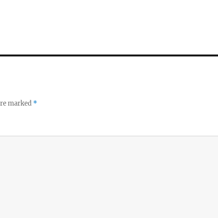
 are marked
*