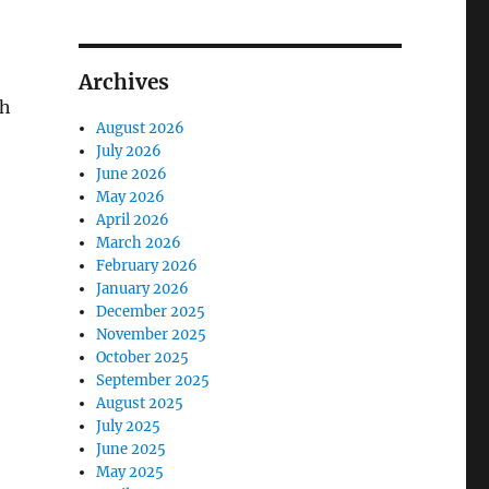
Archives
ih
August 2026
July 2026
June 2026
May 2026
April 2026
March 2026
February 2026
January 2026
December 2025
November 2025
October 2025
September 2025
August 2025
July 2025
June 2025
May 2025