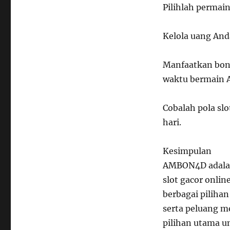
Pilihlah permain
Kelola uang And
Manfaatkan bon
waktu bermain 
Cobalah pola sl
hari.
Kesimpulan
AMBON4D adalah 
slot gacor onli
berbagai piliha
serta peluang me
pilihan utama u