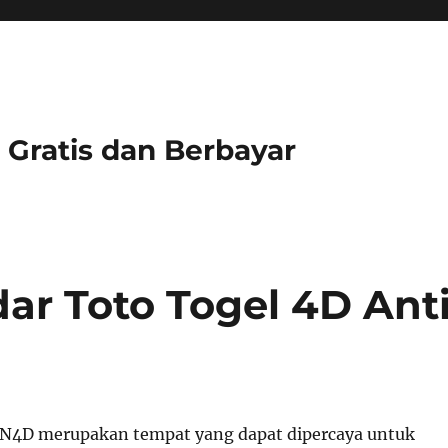
 Gratis dan Berbayar
ar Toto Togel 4D Ant
4D merupakan tempat yang dapat dipercaya untuk