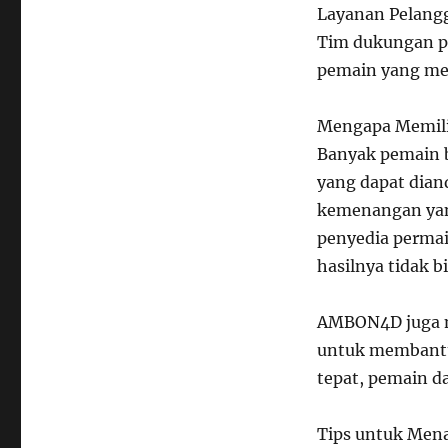
Layanan Pelang
Tim dukungan pr
pemain yang me
Mengapa Memil
Banyak pemain 
yang dapat dian
kemenangan yang
penyedia permai
hasilnya tidak b
AMBON4D juga me
untuk membantu 
tepat, pemain d
Tips untuk Men