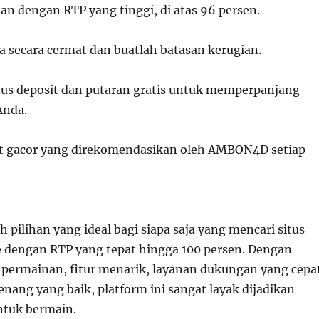
an dengan RTP yang tinggi, di atas 96 persen.
a secara cermat dan buatlah batasan kerugian.
us deposit dan putaran gratis untuk memperpanjang
Anda.
ot gacor yang direkomendasikan oleh AMBON4D setiap
pilihan yang ideal bagi siapa saja yang mencari situs
ne dengan RTP yang tepat hingga 100 persen. Dengan
n permainan, fitur menarik, layanan dukungan yang cepa
nang yang baik, platform ini sangat layak dijadikan
ntuk bermain.