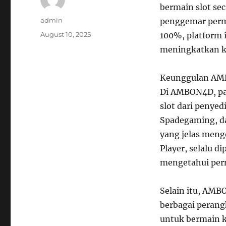
bermain slot se
Author
admin
penggemar perm
Posted
August 10, 2025
100%, platform i
on
meningkatkan k
Keunggulan AMB
Di AMBON4D, pa
slot dari penyed
Spadegaming, da
yang jelas meng
Player, selalu d
mengetahui per
Selain itu, AMB
berbagai peran
untuk bermain k