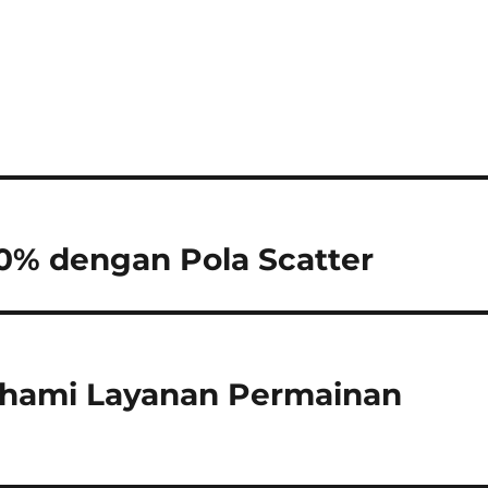
00% dengan Pola Scatter
hami Layanan Permainan