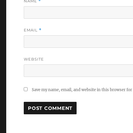
NAME
*
EMAIL
*
WEBSITE
Save my name, email, and website in this browser for