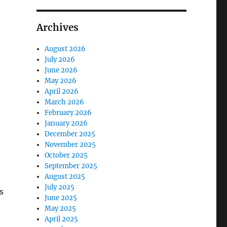
Archives
August 2026
July 2026
June 2026
May 2026
April 2026
March 2026
February 2026
January 2026
December 2025
November 2025
October 2025
September 2025
August 2025
July 2025
s
June 2025
May 2025
April 2025