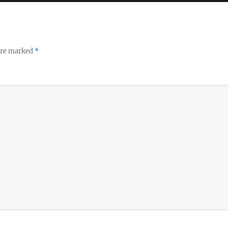
 are marked
*