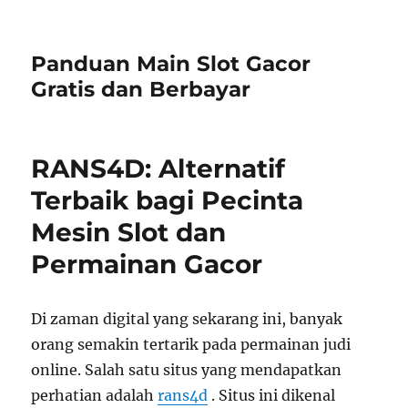
Panduan Main Slot Gacor
Gratis dan Berbayar
RANS4D: Alternatif
Terbaik bagi Pecinta
Mesin Slot dan
Permainan Gacor
Di zaman digital yang sekarang ini, banyak
orang semakin tertarik pada permainan judi
online. Salah satu situs yang mendapatkan
perhatian adalah
rans4d
. Situs ini dikenal