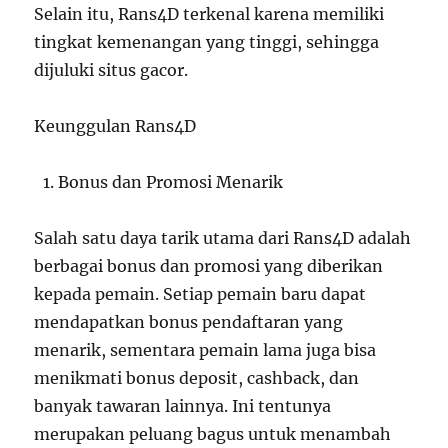
Selain itu, Rans4D terkenal karena memiliki
tingkat kemenangan yang tinggi, sehingga
dijuluki situs gacor.
Keunggulan Rans4D
Bonus dan Promosi Menarik
Salah satu daya tarik utama dari Rans4D adalah
berbagai bonus dan promosi yang diberikan
kepada pemain. Setiap pemain baru dapat
mendapatkan bonus pendaftaran yang
menarik, sementara pemain lama juga bisa
menikmati bonus deposit, cashback, dan
banyak tawaran lainnya. Ini tentunya
merupakan peluang bagus untuk menambah