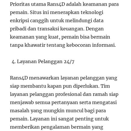
Prioritas utama Rans4D adalah keamanan para
pemain. Situs ini menerapkan teknologi
enkripsi canggih untuk melindungi data
pribadi dan transaksi keuangan. Dengan
keamanan yang kuat, pemain bisa bermain
tanpa khawatir tentang kebocoran informasi.
Layanan Pelanggan 24/7
Rans4D menawarkan layanan pelanggan yang
siap membantu kapan pun diperlukan. Tim
layanan pelanggan profesional dan ramah siap
menjawab semua pertanyaan serta mengatasi
masalah yang mungkin muncul bagi para
pemain. Layanan ini sangat penting untuk
memberikan pengalaman bermain yang