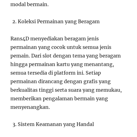
modal bermain.
Koleksi Permainan yang Beragam
Rans4D menyediakan beragam jenis
permainan yang cocok untuk semua jenis
pemain. Dari slot dengan tema yang beragam
hingga permainan kartu yang menantang,
semua tersedia di platform ini. Setiap
permainan dirancang dengan grafis yang
berkualitas tinggi serta suara yang memukau,
memberikan pengalaman bermain yang
menyenangkan.
Sistem Keamanan yang Handal