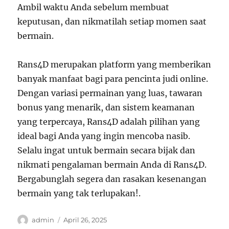
Ambil waktu Anda sebelum membuat
keputusan, dan nikmatilah setiap momen saat
bermain.
Rans4D merupakan platform yang memberikan
banyak manfaat bagi para pencinta judi online.
Dengan variasi permainan yang luas, tawaran
bonus yang menarik, dan sistem keamanan
yang terpercaya, Rans4D adalah pilihan yang
ideal bagi Anda yang ingin mencoba nasib.
Selalu ingat untuk bermain secara bijak dan
nikmati pengalaman bermain Anda di Rans4D.
Bergabunglah segera dan rasakan kesenangan
bermain yang tak terlupakan!.
Author
Posted
admin
April 26, 2025