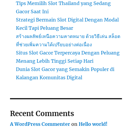
Tips Memilih Slot Thailand yang Sedang
Gacor Saat Ini
Strategi Bermain Slot Digital Dengan Modal
Kecil Tapi Peluang Besar
สร้างผลลัพธ์เหนือความคาดหมาย ด้วยวิธีเล่น สล็อต
ที่ช่วยเพิ่มความได้เปรียบอย่างต่อเนื่อง
Situs Slot Gacor Terpercaya Dengan Peluang
Menang Lebih Tinggi Setiap Hari
Dunia Slot Gacor yang Semakin Populer di
Kalangan Komunitas Digital
Recent Comments
A WordPress Commenter
on
Hello world!