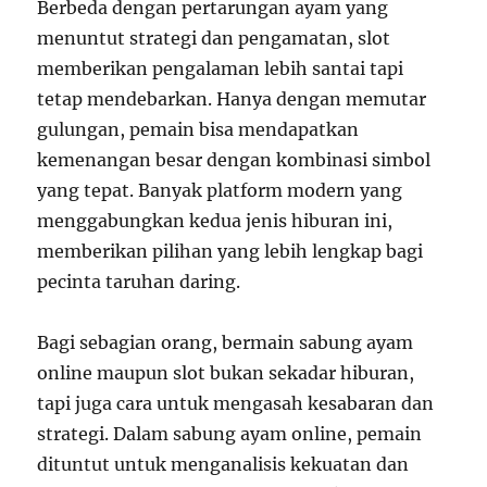
Berbeda dengan pertarungan ayam yang
menuntut strategi dan pengamatan, slot
memberikan pengalaman lebih santai tapi
tetap mendebarkan. Hanya dengan memutar
gulungan, pemain bisa mendapatkan
kemenangan besar dengan kombinasi simbol
yang tepat. Banyak platform modern yang
menggabungkan kedua jenis hiburan ini,
memberikan pilihan yang lebih lengkap bagi
pecinta taruhan daring.
Bagi sebagian orang, bermain sabung ayam
online maupun slot bukan sekadar hiburan,
tapi juga cara untuk mengasah kesabaran dan
strategi. Dalam sabung ayam online, pemain
dituntut untuk menganalisis kekuatan dan