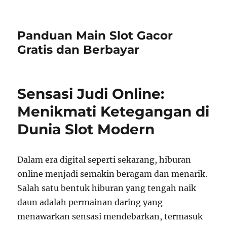
Panduan Main Slot Gacor
Gratis dan Berbayar
Sensasi Judi Online:
Menikmati Ketegangan di
Dunia Slot Modern
Dalam era digital seperti sekarang, hiburan
online menjadi semakin beragam dan menarik.
Salah satu bentuk hiburan yang tengah naik
daun adalah permainan daring yang
menawarkan sensasi mendebarkan, termasuk