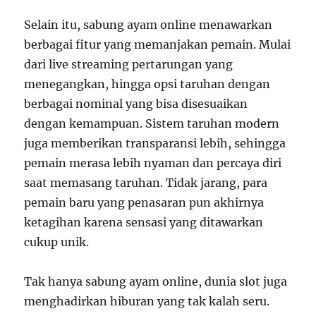
Selain itu, sabung ayam online menawarkan
berbagai fitur yang memanjakan pemain. Mulai
dari live streaming pertarungan yang
menegangkan, hingga opsi taruhan dengan
berbagai nominal yang bisa disesuaikan
dengan kemampuan. Sistem taruhan modern
juga memberikan transparansi lebih, sehingga
pemain merasa lebih nyaman dan percaya diri
saat memasang taruhan. Tidak jarang, para
pemain baru yang penasaran pun akhirnya
ketagihan karena sensasi yang ditawarkan
cukup unik.
Tak hanya sabung ayam online, dunia slot juga
menghadirkan hiburan yang tak kalah seru.