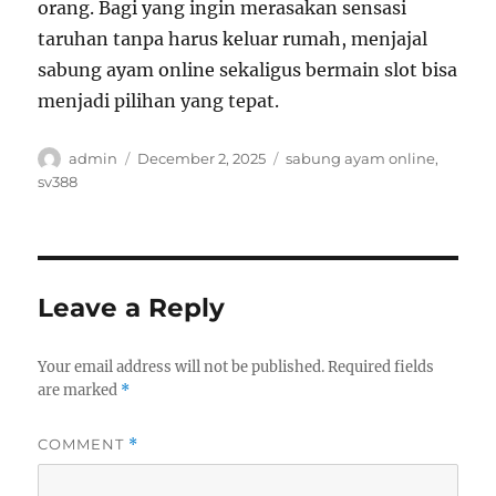
orang. Bagi yang ingin merasakan sensasi
taruhan tanpa harus keluar rumah, menjajal
sabung ayam online sekaligus bermain slot bisa
menjadi pilihan yang tepat.
Author
Posted
Tags
admin
December 2, 2025
sabung ayam online
,
on
sv388
Leave a Reply
Your email address will not be published.
Required fields
are marked
*
COMMENT
*