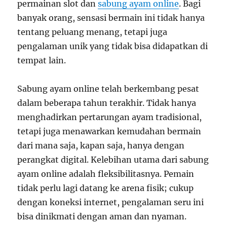
permainan slot dan
sabung ayam online
. Bagi
banyak orang, sensasi bermain ini tidak hanya
tentang peluang menang, tetapi juga
pengalaman unik yang tidak bisa didapatkan di
tempat lain.
Sabung ayam online telah berkembang pesat
dalam beberapa tahun terakhir. Tidak hanya
menghadirkan pertarungan ayam tradisional,
tetapi juga menawarkan kemudahan bermain
dari mana saja, kapan saja, hanya dengan
perangkat digital. Kelebihan utama dari sabung
ayam online adalah fleksibilitasnya. Pemain
tidak perlu lagi datang ke arena fisik; cukup
dengan koneksi internet, pengalaman seru ini
bisa dinikmati dengan aman dan nyaman.