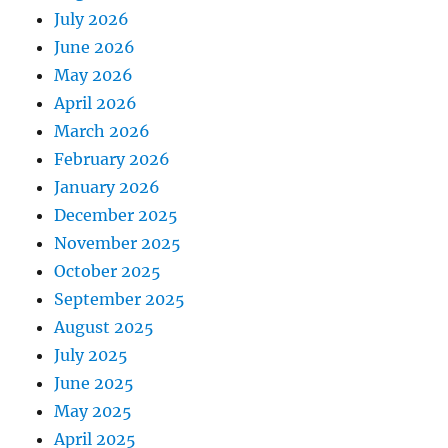
July 2026
June 2026
May 2026
April 2026
March 2026
February 2026
January 2026
December 2025
November 2025
October 2025
September 2025
August 2025
July 2025
June 2025
May 2025
April 2025