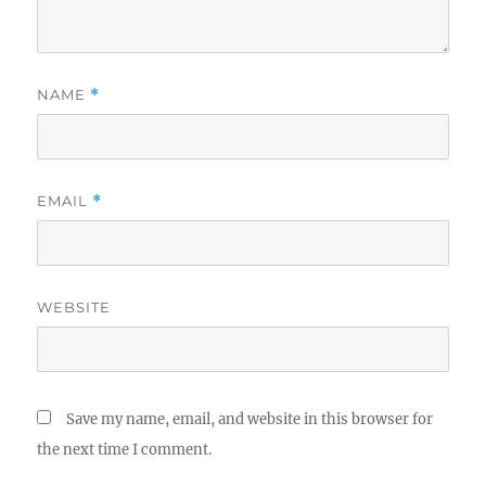
NAME
*
EMAIL
*
WEBSITE
Save my name, email, and website in this browser for
the next time I comment.