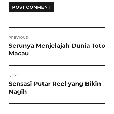
Post
PREVIOUS
navigation
Serunya Menjelajah Dunia Toto
Previous
post:
Macau
NEXT
Sensasi Putar Reel yang Bikin
Next
post:
Nagih