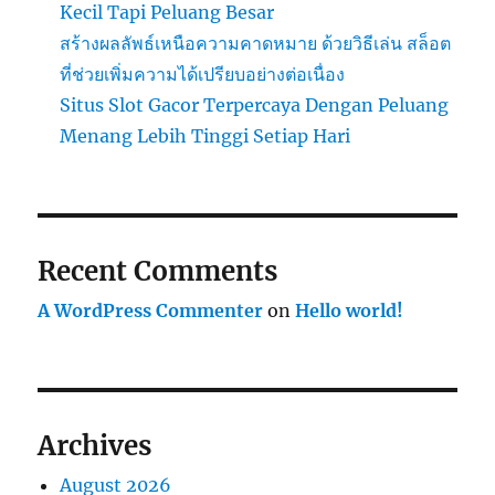
Kecil Tapi Peluang Besar
สร้างผลลัพธ์เหนือความคาดหมาย ด้วยวิธีเล่น สล็อต
ที่ช่วยเพิ่มความได้เปรียบอย่างต่อเนื่อง
Situs Slot Gacor Terpercaya Dengan Peluang
Menang Lebih Tinggi Setiap Hari
Recent Comments
A WordPress Commenter
on
Hello world!
Archives
August 2026