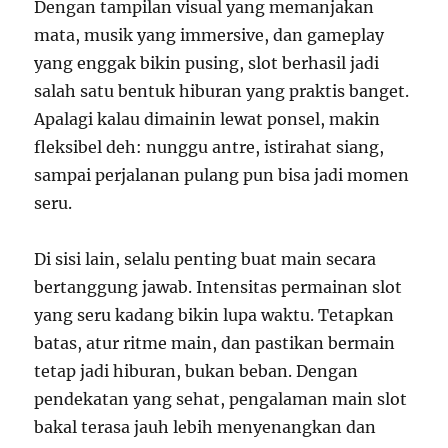
Dengan tampilan visual yang memanjakan
mata, musik yang immersive, dan gameplay
yang enggak bikin pusing, slot berhasil jadi
salah satu bentuk hiburan yang praktis banget.
Apalagi kalau dimainin lewat ponsel, makin
fleksibel deh: nunggu antre, istirahat siang,
sampai perjalanan pulang pun bisa jadi momen
seru.
Di sisi lain, selalu penting buat main secara
bertanggung jawab. Intensitas permainan slot
yang seru kadang bikin lupa waktu. Tetapkan
batas, atur ritme main, dan pastikan bermain
tetap jadi hiburan, bukan beban. Dengan
pendekatan yang sehat, pengalaman main slot
bakal terasa jauh lebih menyenangkan dan