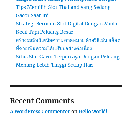
Tips Memilih Slot Thailand yang Sedang
Gacor Saat Ini
Strategi Bermain Slot Digital Dengan Modal
Kecil Tapi Peluang Besar
สร้างผลลัพธ์เหนือความคาดหมาย ด้วยวิธีเล่น สล็อต
ที่ช่วยเพิ่มความได้เปรียบอย่างต่อเนื่อง
Situs Slot Gacor Terpercaya Dengan Peluang
Menang Lebih Tinggi Setiap Hari
Recent Comments
A WordPress Commenter
on
Hello world!