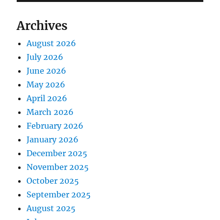
Archives
August 2026
July 2026
June 2026
May 2026
April 2026
March 2026
February 2026
January 2026
December 2025
November 2025
October 2025
September 2025
August 2025