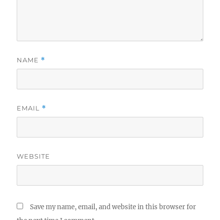
NAME
*
EMAIL
*
WEBSITE
Save my name, email, and website in this browser for