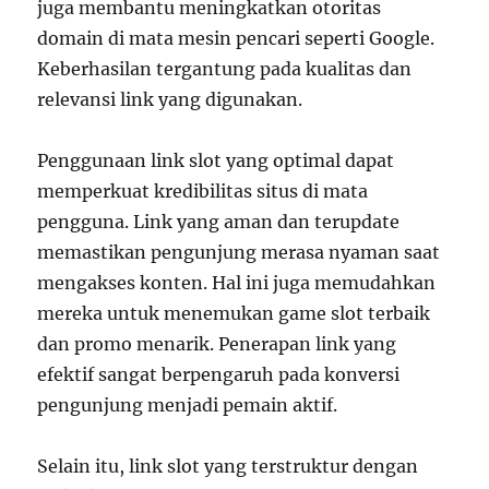
juga membantu meningkatkan otoritas
domain di mata mesin pencari seperti Google.
Keberhasilan tergantung pada kualitas dan
relevansi link yang digunakan.
Penggunaan link slot yang optimal dapat
memperkuat kredibilitas situs di mata
pengguna. Link yang aman dan terupdate
memastikan pengunjung merasa nyaman saat
mengakses konten. Hal ini juga memudahkan
mereka untuk menemukan game slot terbaik
dan promo menarik. Penerapan link yang
efektif sangat berpengaruh pada konversi
pengunjung menjadi pemain aktif.
Selain itu, link slot yang terstruktur dengan