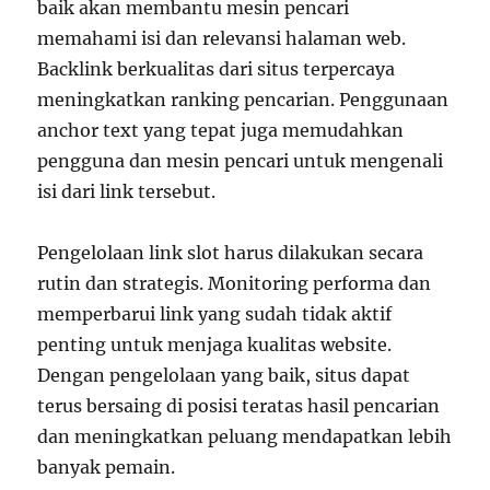
baik akan membantu mesin pencari
memahami isi dan relevansi halaman web.
Backlink berkualitas dari situs terpercaya
meningkatkan ranking pencarian. Penggunaan
anchor text yang tepat juga memudahkan
pengguna dan mesin pencari untuk mengenali
isi dari link tersebut.
Pengelolaan link slot harus dilakukan secara
rutin dan strategis. Monitoring performa dan
memperbarui link yang sudah tidak aktif
penting untuk menjaga kualitas website.
Dengan pengelolaan yang baik, situs dapat
terus bersaing di posisi teratas hasil pencarian
dan meningkatkan peluang mendapatkan lebih
banyak pemain.