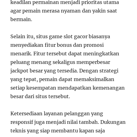
keadilan permainan menjadi prioritas utama
agar pemain merasa nyaman dan yakin saat
bermain.
Selain itu, situs game slot gacor biasanya
menyediakan fitur bonus dan promosi
menarik. Fitur tersebut dapat meningkatkan
peluang menang sekaligus memperbesar
jackpot besar yang tersedia. Dengan strategi
yang tepat, pemain dapat memaksimalkan
setiap kesempatan mendapatkan kemenangan
besar dari situs tersebut.
Ketersediaan layanan pelanggan yang
responsif juga menjadi nilai tambah. Dukungan
teknis yang siap membantu kapan saja