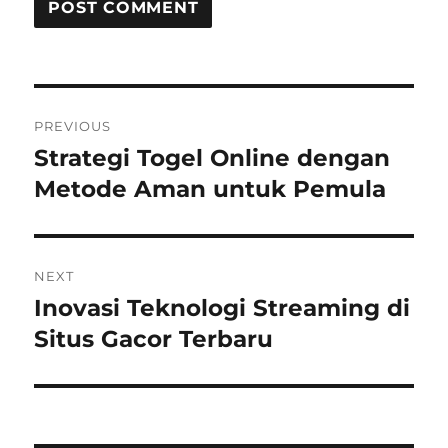
Post
PREVIOUS
navigation
Strategi Togel Online dengan
Previous
post:
Metode Aman untuk Pemula
NEXT
Inovasi Teknologi Streaming di
Next
post:
Situs Gacor Terbaru