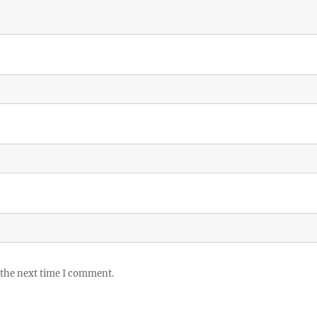
 the next time I comment.