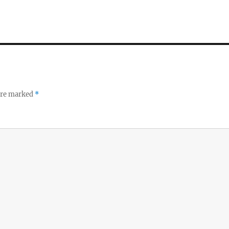
 are marked
*