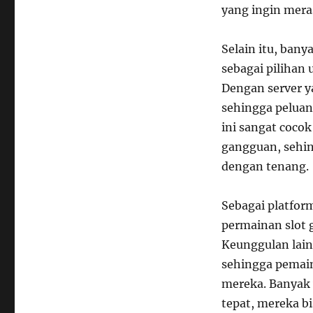
yang ingin mera
Selain itu, ba
sebagai pilihan
Dengan server ya
sehingga peluan
ini sangat coco
gangguan, sehin
dengan tenang.
Sebagai platfor
permainan slot 
Keunggulan lain
sehingga pemain
mereka. Banyak
tepat, mereka 