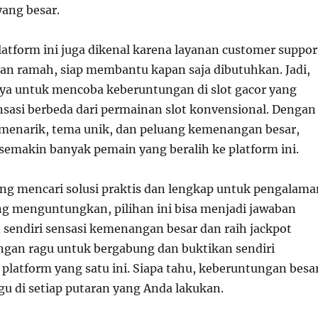
yang besar.
latform ini juga dikenal karena layanan customer suppor
dan ramah, siap membantu kapan saja dibutuhkan. Jadi,
nya untuk mencoba keberuntungan di slot gacor yang
asi berbeda dari permainan slot konvensional. Dengan
 menarik, tema unik, dan peluang kemenangan besar,
 semakin banyak pemain yang beralih ke platform ini.
ng mencari solusi praktis dan lengkap untuk pengalama
ng menguntungkan, pilihan ini bisa menjadi jawaban
n sendiri sensasi kemenangan besar dan raih jackpot
ngan ragu untuk bergabung dan buktikan sendiri
 platform yang satu ini. Siapa tahu, keberuntungan besa
 di setiap putaran yang Anda lakukan.