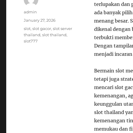
terlupakan dan 
Author
admin
ada banyak pili
Posted
January 27, 2026
menang besar. S
on
Tags
slot
,
slot gacor
,
slot server
dikenal dengan 
thailand
,
slot thailand
,
terbukti membe
slot777
Dengan tampilan
menjadi incaran 
Bermain slot m
tetapi juga str
mencari slot ga
kemenangan, ag
keunggulan utam
slot thailand y
kemenangan tingg
memukau dan fi