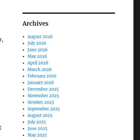
Archives
August 2026
r,
July 2026
June 2026
May 2026
April 2026
March 2026
February 2026
January 2026
December 2025
November 2025
October 2025
September 2025
August 2025
July 2025
g
June 2025
May 2025