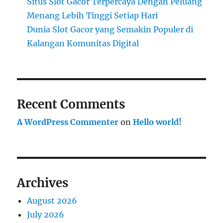
Situs Slot Gacor Terpercaya Dengan Peluang
Menang Lebih Tinggi Setiap Hari
Dunia Slot Gacor yang Semakin Populer di
Kalangan Komunitas Digital
Recent Comments
A WordPress Commenter
on
Hello world!
Archives
August 2026
July 2026