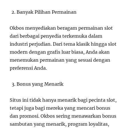
Banyak Pilihan Permainan
Okbos menyediakan beragam permainan slot
dari berbagai penyedia terkemuka dalam
industri perjudian. Dari tema klasik hingga slot
modern dengan grafis luar biasa, Anda akan
menemukan permainan yang sesuai dengan
preferensi Anda.
Bonus yang Menarik
Situs ini tidak hanya menarik bagi pecinta slot,
tetapi juga bagi mereka yang mencari bonus
dan promosi. Okbos sering menawarkan bonus
sambutan yang menarik, program loyalitas,