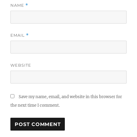
NAME
*
EMAIL
*
WEBSITE
Save my name, email, and website in this browser for
the next time I comment.