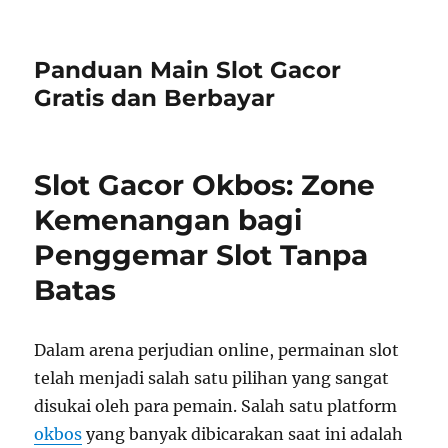
Panduan Main Slot Gacor
Gratis dan Berbayar
Slot Gacor Okbos: Zone
Kemenangan bagi
Penggemar Slot Tanpa
Batas
Dalam arena perjudian online, permainan slot
telah menjadi salah satu pilihan yang sangat
disukai oleh para pemain. Salah satu platform
okbos
yang banyak dibicarakan saat ini adalah