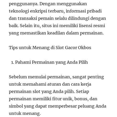
penggunanya. Dengan menggunakan
teknologi enkripsi terbaru, informasi pribadi
dan transaksi pemain selalu dilindungi dengan
baik. Selain itu, situs ini memiliki lisensi resmi
yang memastikan keadilan dalam permainan.
Tips untuk Menang di Slot Gacor Okbos
Pahami Permainan yang Anda Pilih
Sebelum memulai permainan, sangat penting
untuk memahami aturan dan cara kerja
permainan slot yang Anda pilih. Setiap
permainan memiliki fitur unik, bonus, dan
simbol yang dapat memperbesar peluang Anda
untuk menang.