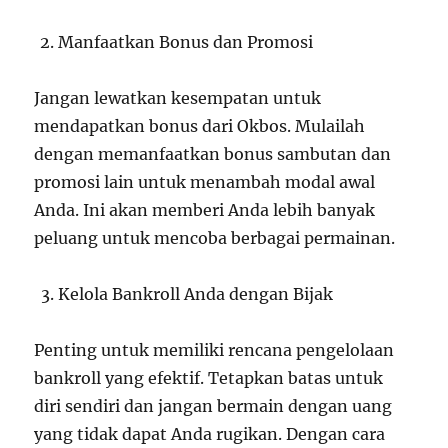
Manfaatkan Bonus dan Promosi
Jangan lewatkan kesempatan untuk
mendapatkan bonus dari Okbos. Mulailah
dengan memanfaatkan bonus sambutan dan
promosi lain untuk menambah modal awal
Anda. Ini akan memberi Anda lebih banyak
peluang untuk mencoba berbagai permainan.
Kelola Bankroll Anda dengan Bijak
Penting untuk memiliki rencana pengelolaan
bankroll yang efektif. Tetapkan batas untuk
diri sendiri dan jangan bermain dengan uang
yang tidak dapat Anda rugikan. Dengan cara