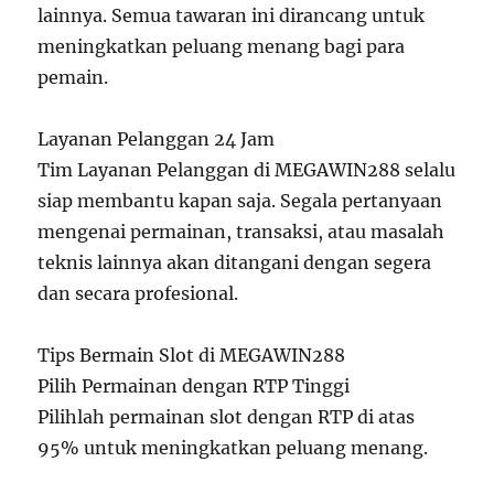
lainnya. Semua tawaran ini dirancang untuk
meningkatkan peluang menang bagi para
pemain.
Layanan Pelanggan 24 Jam
Tim Layanan Pelanggan di MEGAWIN288 selalu
siap membantu kapan saja. Segala pertanyaan
mengenai permainan, transaksi, atau masalah
teknis lainnya akan ditangani dengan segera
dan secara profesional.
Tips Bermain Slot di MEGAWIN288
Pilih Permainan dengan RTP Tinggi
Pilihlah permainan slot dengan RTP di atas
95% untuk meningkatkan peluang menang.