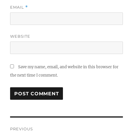
EMAIL
*
WEBSITE
Save my name, email, and website in this browser for
the next time I comment.
Post
PREVIOUS