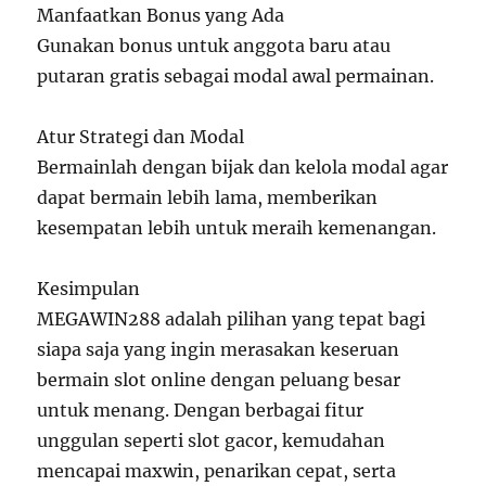
Manfaatkan Bonus yang Ada
Gunakan bonus untuk anggota baru atau
putaran gratis sebagai modal awal permainan.
Atur Strategi dan Modal
Bermainlah dengan bijak dan kelola modal agar
dapat bermain lebih lama, memberikan
kesempatan lebih untuk meraih kemenangan.
Kesimpulan
MEGAWIN288 adalah pilihan yang tepat bagi
siapa saja yang ingin merasakan keseruan
bermain slot online dengan peluang besar
untuk menang. Dengan berbagai fitur
unggulan seperti slot gacor, kemudahan
mencapai maxwin, penarikan cepat, serta