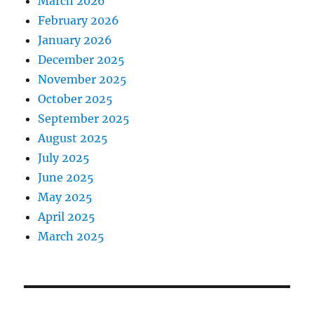
March 2026
February 2026
January 2026
December 2025
November 2025
October 2025
September 2025
August 2025
July 2025
June 2025
May 2025
April 2025
March 2025