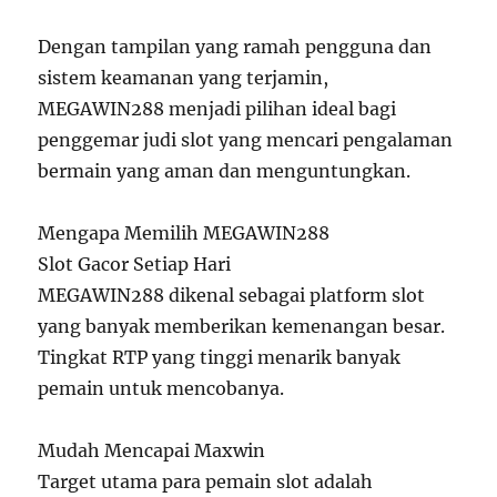
Dengan tampilan yang ramah pengguna dan
sistem keamanan yang terjamin,
MEGAWIN288 menjadi pilihan ideal bagi
penggemar judi slot yang mencari pengalaman
bermain yang aman dan menguntungkan.
Mengapa Memilih MEGAWIN288
Slot Gacor Setiap Hari
MEGAWIN288 dikenal sebagai platform slot
yang banyak memberikan kemenangan besar.
Tingkat RTP yang tinggi menarik banyak
pemain untuk mencobanya.
Mudah Mencapai Maxwin
Target utama para pemain slot adalah