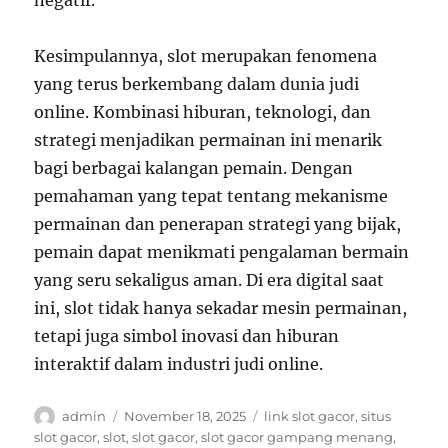
negatif.
Kesimpulannya, slot merupakan fenomena
yang terus berkembang dalam dunia judi
online. Kombinasi hiburan, teknologi, dan
strategi menjadikan permainan ini menarik
bagi berbagai kalangan pemain. Dengan
pemahaman yang tepat tentang mekanisme
permainan dan penerapan strategi yang bijak,
pemain dapat menikmati pengalaman bermain
yang seru sekaligus aman. Di era digital saat
ini, slot tidak hanya sekadar mesin permainan,
tetapi juga simbol inovasi dan hiburan
interaktif dalam industri judi online.
Author
Posted
Tags
admin
November 18, 2025
link slot gacor
,
situs
on
slot gacor
,
slot
,
slot gacor
,
slot gacor gampang menang
,