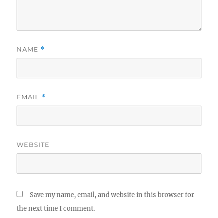
NAME
*
EMAIL
*
WEBSITE
Save my name, email, and website in this browser for
the next time I comment.