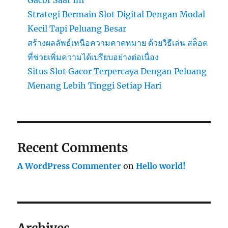
Gacor Saat Ini
Strategi Bermain Slot Digital Dengan Modal
Kecil Tapi Peluang Besar
สร้างผลลัพธ์เหนือความคาดหมาย ด้วยวิธีเล่น สล็อต
ที่ช่วยเพิ่มความได้เปรียบอย่างต่อเนื่อง
Situs Slot Gacor Terpercaya Dengan Peluang
Menang Lebih Tinggi Setiap Hari
Recent Comments
A WordPress Commenter
on
Hello world!