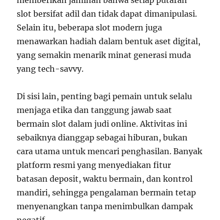
memberikan jaminan bahwa setiap putaran
slot bersifat adil dan tidak dapat dimanipulasi.
Selain itu, beberapa slot modern juga
menawarkan hadiah dalam bentuk aset digital,
yang semakin menarik minat generasi muda
yang tech-savvy.
Di sisi lain, penting bagi pemain untuk selalu
menjaga etika dan tanggung jawab saat
bermain slot dalam judi online. Aktivitas ini
sebaiknya dianggap sebagai hiburan, bukan
cara utama untuk mencari penghasilan. Banyak
platform resmi yang menyediakan fitur
batasan deposit, waktu bermain, dan kontrol
mandiri, sehingga pengalaman bermain tetap
menyenangkan tanpa menimbulkan dampak