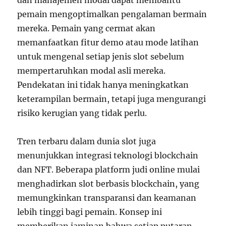
dan manajemen modal dapat membantu
pemain mengoptimalkan pengalaman bermain
mereka. Pemain yang cermat akan
memanfaatkan fitur demo atau mode latihan
untuk mengenal setiap jenis slot sebelum
mempertaruhkan modal asli mereka.
Pendekatan ini tidak hanya meningkatkan
keterampilan bermain, tetapi juga mengurangi
risiko kerugian yang tidak perlu.
Tren terbaru dalam dunia slot juga
menunjukkan integrasi teknologi blockchain
dan NFT. Beberapa platform judi online mulai
menghadirkan slot berbasis blockchain, yang
memungkinkan transparansi dan keamanan
lebih tinggi bagi pemain. Konsep ini