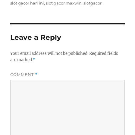
slot gacor hari ini
,
slot gacor maxwin
,
slotgacor
Leave a Reply
Your email address will not be published.
Required fields
are marked
*
COMMENT
*