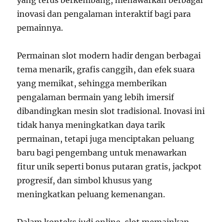
yang terus berkembang, menawarkan berbagai
inovasi dan pengalaman interaktif bagi para
pemainnya.
Permainan slot modern hadir dengan berbagai
tema menarik, grafis canggih, dan efek suara
yang memikat, sehingga memberikan
pengalaman bermain yang lebih imersif
dibandingkan mesin slot tradisional. Inovasi ini
tidak hanya meningkatkan daya tarik
permainan, tetapi juga menciptakan peluang
baru bagi pengembang untuk menawarkan
fitur unik seperti bonus putaran gratis, jackpot
progresif, dan simbol khusus yang
meningkatkan peluang kemenangan.