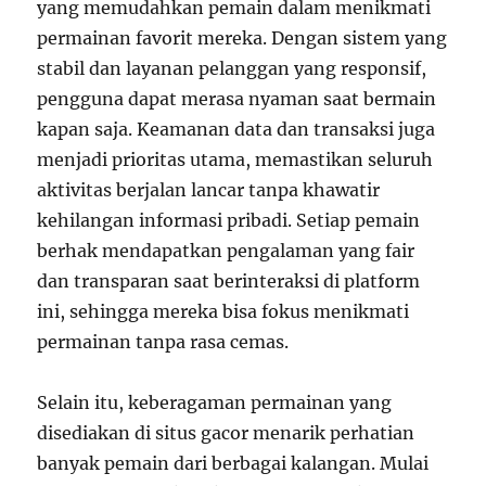
yang memudahkan pemain dalam menikmati
permainan favorit mereka. Dengan sistem yang
stabil dan layanan pelanggan yang responsif,
pengguna dapat merasa nyaman saat bermain
kapan saja. Keamanan data dan transaksi juga
menjadi prioritas utama, memastikan seluruh
aktivitas berjalan lancar tanpa khawatir
kehilangan informasi pribadi. Setiap pemain
berhak mendapatkan pengalaman yang fair
dan transparan saat berinteraksi di platform
ini, sehingga mereka bisa fokus menikmati
permainan tanpa rasa cemas.
Selain itu, keberagaman permainan yang
disediakan di situs gacor menarik perhatian
banyak pemain dari berbagai kalangan. Mulai