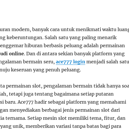
uran modern, banyak cara untuk menikmati waktu luan
g keberuntungan. Salah satu yang paling menarik
penggemar hiburan berbasis peluang adalah permainan
judi online
. Dan di antara sekian banyak platform yang
galaman bermain seru,
ace777 login
menjadi salah sat
nuju keseruan yang penuh peluang.
nta permainan slot, pengalaman bermain tidak hanya soa
ah, tetapi juga tentang bagaimana setiap putaran
i baru. Ace777 hadir sebagai platform yang memahami
ngan menyediakan berbagai jenis permainan slot dari
a ternama. Setiap mesin slot memiliki tema, fitur, dan
yang unik, memberikan variasi tanpa batas bagi para