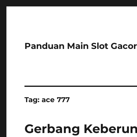
Panduan Main Slot Gacor
Tag:
ace 777
Gerbang Keberun