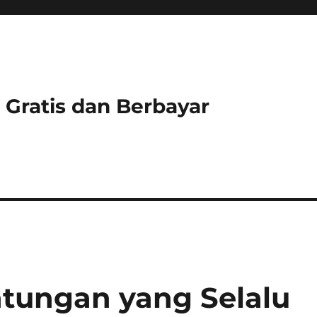
 Gratis dan Berbayar
tungan yang Selalu