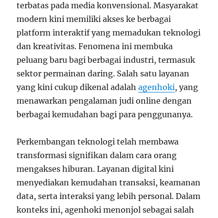
terbatas pada media konvensional. Masyarakat
modern kini memiliki akses ke berbagai
platform interaktif yang memadukan teknologi
dan kreativitas. Fenomena ini membuka
peluang baru bagi berbagai industri, termasuk
sektor permainan daring. Salah satu layanan
yang kini cukup dikenal adalah
agenhoki
, yang
menawarkan pengalaman judi online dengan
berbagai kemudahan bagi para penggunanya.
Perkembangan teknologi telah membawa
transformasi signifikan dalam cara orang
mengakses hiburan. Layanan digital kini
menyediakan kemudahan transaksi, keamanan
data, serta interaksi yang lebih personal. Dalam
konteks ini, agenhoki menonjol sebagai salah