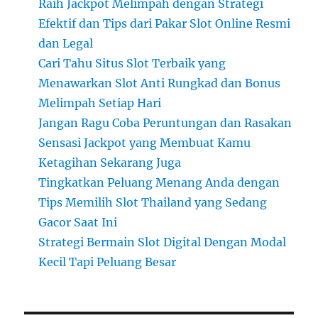
Raih Jackpot Melimpah dengan Strategi
Efektif dan Tips dari Pakar Slot Online Resmi
dan Legal
Cari Tahu Situs Slot Terbaik yang
Menawarkan Slot Anti Rungkad dan Bonus
Melimpah Setiap Hari
Jangan Ragu Coba Peruntungan dan Rasakan
Sensasi Jackpot yang Membuat Kamu
Ketagihan Sekarang Juga
Tingkatkan Peluang Menang Anda dengan
Tips Memilih Slot Thailand yang Sedang
Gacor Saat Ini
Strategi Bermain Slot Digital Dengan Modal
Kecil Tapi Peluang Besar