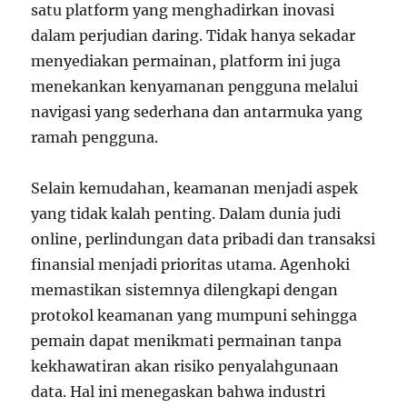
satu platform yang menghadirkan inovasi
dalam perjudian daring. Tidak hanya sekadar
menyediakan permainan, platform ini juga
menekankan kenyamanan pengguna melalui
navigasi yang sederhana dan antarmuka yang
ramah pengguna.
Selain kemudahan, keamanan menjadi aspek
yang tidak kalah penting. Dalam dunia judi
online, perlindungan data pribadi dan transaksi
finansial menjadi prioritas utama. Agenhoki
memastikan sistemnya dilengkapi dengan
protokol keamanan yang mumpuni sehingga
pemain dapat menikmati permainan tanpa
kekhawatiran akan risiko penyalahgunaan
data. Hal ini menegaskan bahwa industri