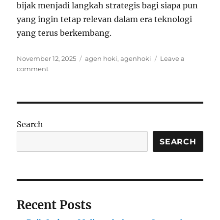
bijak menjadi langkah strategis bagi siapa pun
yang ingin tetap relevan dalam era teknologi
yang terus berkembang.
Posted
Tags
November 12, 2025
agen hoki
,
agenhoki
Leave a
on
on
comment
Menyelami
Dunia
Hiburan
Digital
yang
Search
Semakin
Dinamis
SEARCH
Recent Posts