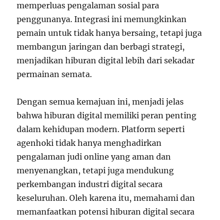
memperluas pengalaman sosial para
penggunanya. Integrasi ini memungkinkan
pemain untuk tidak hanya bersaing, tetapi juga
membangun jaringan dan berbagi strategi,
menjadikan hiburan digital lebih dari sekadar
permainan semata.
Dengan semua kemajuan ini, menjadi jelas
bahwa hiburan digital memiliki peran penting
dalam kehidupan modern. Platform seperti
agenhoki tidak hanya menghadirkan
pengalaman judi online yang aman dan
menyenangkan, tetapi juga mendukung
perkembangan industri digital secara
keseluruhan. Oleh karena itu, memahami dan
memanfaatkan potensi hiburan digital secara