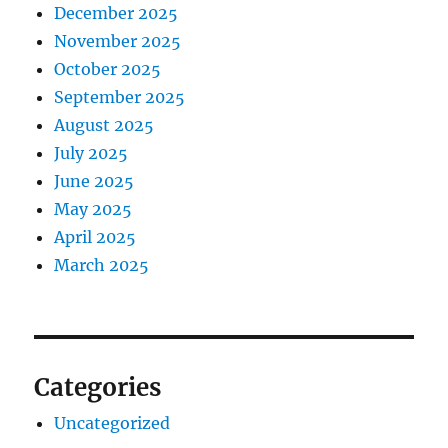
December 2025
November 2025
October 2025
September 2025
August 2025
July 2025
June 2025
May 2025
April 2025
March 2025
Categories
Uncategorized