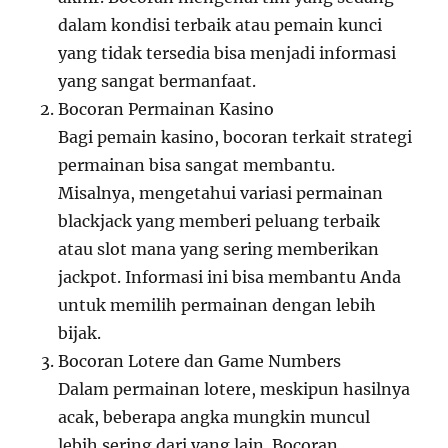
dalam kondisi terbaik atau pemain kunci
yang tidak tersedia bisa menjadi informasi
yang sangat bermanfaat.
Bocoran Permainan Kasino
Bagi pemain kasino, bocoran terkait strategi
permainan bisa sangat membantu.
Misalnya, mengetahui variasi permainan
blackjack yang memberi peluang terbaik
atau slot mana yang sering memberikan
jackpot. Informasi ini bisa membantu Anda
untuk memilih permainan dengan lebih
bijak.
Bocoran Lotere dan Game Numbers
Dalam permainan lotere, meskipun hasilnya
acak, beberapa angka mungkin muncul
lebih sering dari yang lain. Bocoran