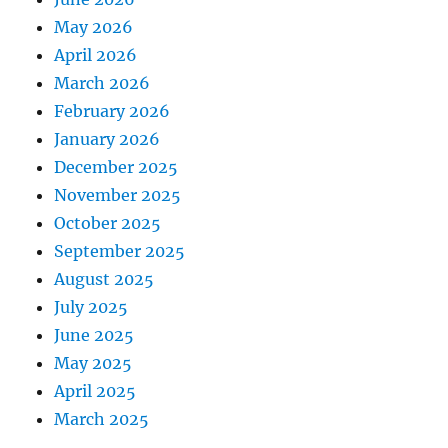
May 2026
April 2026
March 2026
February 2026
January 2026
December 2025
November 2025
October 2025
September 2025
August 2025
July 2025
June 2025
May 2025
April 2025
March 2025