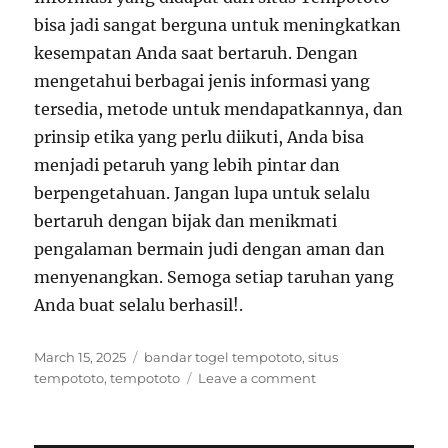
bisa jadi sangat berguna untuk meningkatkan
kesempatan Anda saat bertaruh. Dengan
mengetahui berbagai jenis informasi yang
tersedia, metode untuk mendapatkannya, dan
prinsip etika yang perlu diikuti, Anda bisa
menjadi petaruh yang lebih pintar dan
berpengetahuan. Jangan lupa untuk selalu
bertaruh dengan bijak dan menikmati
pengalaman bermain judi dengan aman dan
menyenangkan. Semoga setiap taruhan yang
Anda buat selalu berhasil!.
Posted
Tags
March 15, 2025
bandar togel tempototo
,
situs
on
on
tempototo
,
tempototo
Leave a comment
Tempototo:
Platform
Optimal