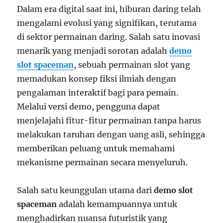
Dalam era digital saat ini, hiburan daring telah
mengalami evolusi yang signifikan, terutama
di sektor permainan daring. Salah satu inovasi
menarik yang menjadi sorotan adalah
demo
slot spaceman
, sebuah permainan slot yang
memadukan konsep fiksi ilmiah dengan
pengalaman interaktif bagi para pemain.
Melalui versi demo, pengguna dapat
menjelajahi fitur-fitur permainan tanpa harus
melakukan taruhan dengan uang asli, sehingga
memberikan peluang untuk memahami
mekanisme permainan secara menyeluruh.
Salah satu keunggulan utama dari
demo slot
spaceman
adalah kemampuannya untuk
menghadirkan nuansa futuristik yang