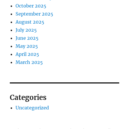
October 2025
September 2025
August 2025
July 2025
June 2025
May 2025
April 2025
March 2025
Categories
Uncategorized