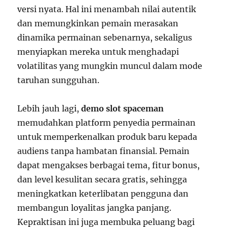
versi nyata. Hal ini menambah nilai autentik
dan memungkinkan pemain merasakan
dinamika permainan sebenarnya, sekaligus
menyiapkan mereka untuk menghadapi
volatilitas yang mungkin muncul dalam mode
taruhan sungguhan.
Lebih jauh lagi,
demo slot spaceman
memudahkan platform penyedia permainan
untuk memperkenalkan produk baru kepada
audiens tanpa hambatan finansial. Pemain
dapat mengakses berbagai tema, fitur bonus,
dan level kesulitan secara gratis, sehingga
meningkatkan keterlibatan pengguna dan
membangun loyalitas jangka panjang.
Kepraktisan ini juga membuka peluang bagi