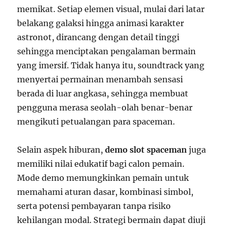
memikat. Setiap elemen visual, mulai dari latar
belakang galaksi hingga animasi karakter
astronot, dirancang dengan detail tinggi
sehingga menciptakan pengalaman bermain
yang imersif. Tidak hanya itu, soundtrack yang
menyertai permainan menambah sensasi
berada di luar angkasa, sehingga membuat
pengguna merasa seolah-olah benar-benar
mengikuti petualangan para spaceman.
Selain aspek hiburan,
demo slot spaceman
juga
memiliki nilai edukatif bagi calon pemain.
Mode demo memungkinkan pemain untuk
memahami aturan dasar, kombinasi simbol,
serta potensi pembayaran tanpa risiko
kehilangan modal. Strategi bermain dapat diuji