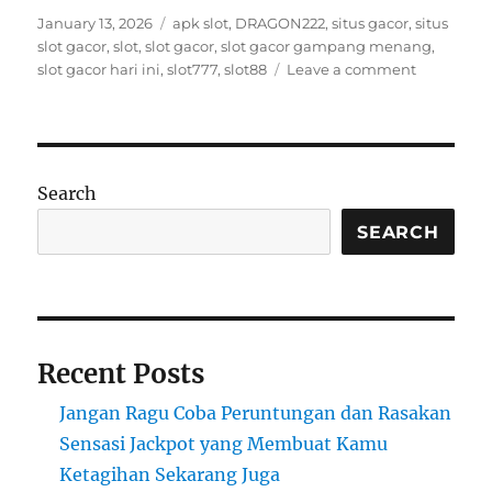
Posted
Tags
January 13, 2026
apk slot
,
DRAGON222
,
situs gacor
,
situs
on
slot gacor
,
slot
,
slot gacor
,
slot gacor gampang menang
,
on
slot gacor hari ini
,
slot777
,
slot88
Leave a comment
Slot
Digital
dan
Evolusi
Hiburan
Search
Modern
SEARCH
Recent Posts
Jangan Ragu Coba Peruntungan dan Rasakan
Sensasi Jackpot yang Membuat Kamu
Ketagihan Sekarang Juga