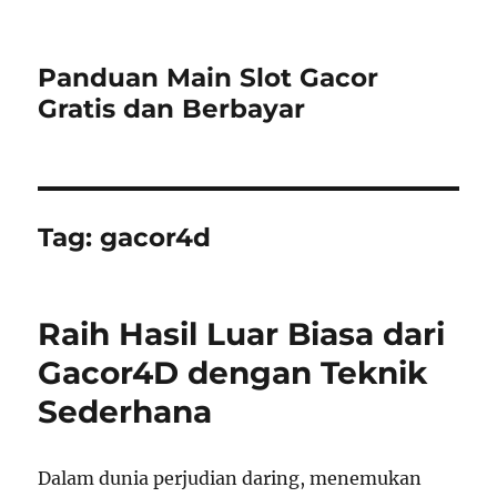
Panduan Main Slot Gacor
Gratis dan Berbayar
Tag:
gacor4d
Raih Hasil Luar Biasa dari
Gacor4D dengan Teknik
Sederhana
Dalam dunia perjudian daring, menemukan