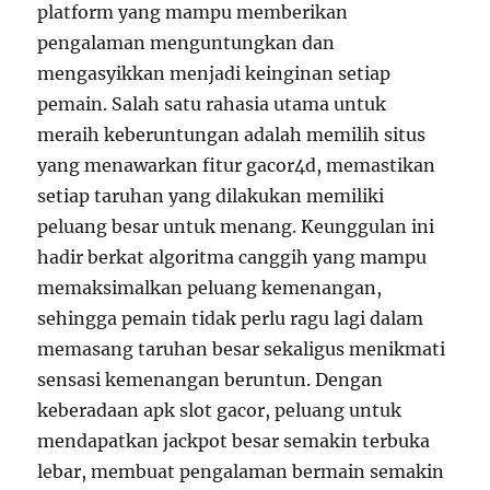
platform yang mampu memberikan
pengalaman menguntungkan dan
mengasyikkan menjadi keinginan setiap
pemain. Salah satu rahasia utama untuk
meraih keberuntungan adalah memilih situs
yang menawarkan fitur gacor4d, memastikan
setiap taruhan yang dilakukan memiliki
peluang besar untuk menang. Keunggulan ini
hadir berkat algoritma canggih yang mampu
memaksimalkan peluang kemenangan,
sehingga pemain tidak perlu ragu lagi dalam
memasang taruhan besar sekaligus menikmati
sensasi kemenangan beruntun. Dengan
keberadaan apk slot gacor, peluang untuk
mendapatkan jackpot besar semakin terbuka
lebar, membuat pengalaman bermain semakin