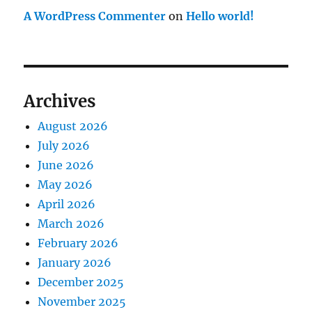
A WordPress Commenter
on
Hello world!
Archives
August 2026
July 2026
June 2026
May 2026
April 2026
March 2026
February 2026
January 2026
December 2025
November 2025