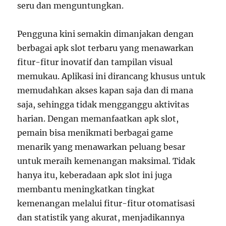
seru dan menguntungkan.
Pengguna kini semakin dimanjakan dengan
berbagai apk slot terbaru yang menawarkan
fitur-fitur inovatif dan tampilan visual
memukau. Aplikasi ini dirancang khusus untuk
memudahkan akses kapan saja dan di mana
saja, sehingga tidak mengganggu aktivitas
harian. Dengan memanfaatkan apk slot,
pemain bisa menikmati berbagai game
menarik yang menawarkan peluang besar
untuk meraih kemenangan maksimal. Tidak
hanya itu, keberadaan apk slot ini juga
membantu meningkatkan tingkat
kemenangan melalui fitur-fitur otomatisasi
dan statistik yang akurat, menjadikannya