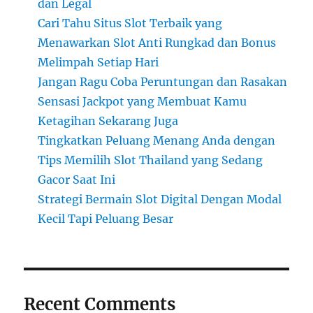
dan Legal
Cari Tahu Situs Slot Terbaik yang
Menawarkan Slot Anti Rungkad dan Bonus
Melimpah Setiap Hari
Jangan Ragu Coba Peruntungan dan Rasakan
Sensasi Jackpot yang Membuat Kamu
Ketagihan Sekarang Juga
Tingkatkan Peluang Menang Anda dengan
Tips Memilih Slot Thailand yang Sedang
Gacor Saat Ini
Strategi Bermain Slot Digital Dengan Modal
Kecil Tapi Peluang Besar
Recent Comments