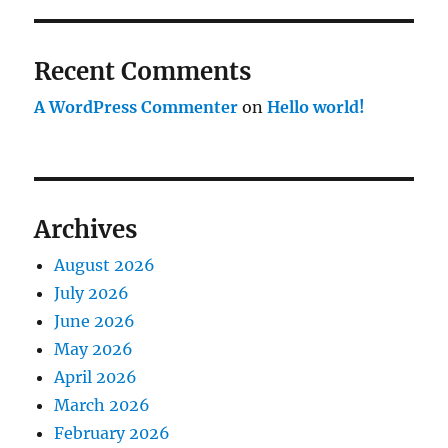
Recent Comments
A WordPress Commenter
on
Hello world!
Archives
August 2026
July 2026
June 2026
May 2026
April 2026
March 2026
February 2026