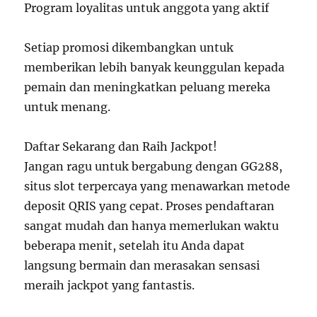
Program loyalitas untuk anggota yang aktif
Setiap promosi dikembangkan untuk
memberikan lebih banyak keunggulan kepada
pemain dan meningkatkan peluang mereka
untuk menang.
Daftar Sekarang dan Raih Jackpot!
Jangan ragu untuk bergabung dengan GG288,
situs slot terpercaya yang menawarkan metode
deposit QRIS yang cepat. Proses pendaftaran
sangat mudah dan hanya memerlukan waktu
beberapa menit, setelah itu Anda dapat
langsung bermain dan merasakan sensasi
meraih jackpot yang fantastis.