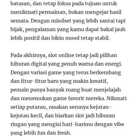
batasan, dan tetap fokus pada tujuan untuk
menikmati permainan, bukan mengejar hasil
semata. Dengan mindset yang lebih santai tapi
bijak, pengalaman yang kamu dapat bakal jauh
lebih positif dan bikin mood tetap stabil.
Pada akhirnya, slot online tetap jadi pilihan
hiburan digital yang penuh warna dan energi.
Dengan variasi game yang terus berkembang
dan fitur-fitur baru yang makin kreatif,
pemain punya banyak ruang buat menjelajah
dan menemukan game favorit mereka. Nikmati
setiap putaran, rasakan serunya kejutan-
kejutan kecil, dan biarkan slot jadi hiburan
ringan yang mengisi hari-harimu dengan vibe
yang lebih fun dan fresh.