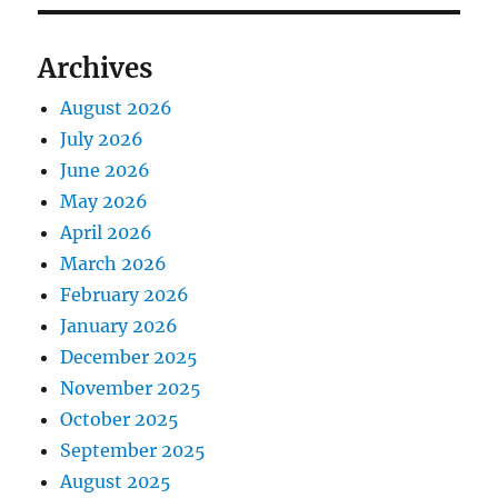
Archives
August 2026
July 2026
June 2026
May 2026
April 2026
March 2026
February 2026
January 2026
December 2025
November 2025
October 2025
September 2025
August 2025