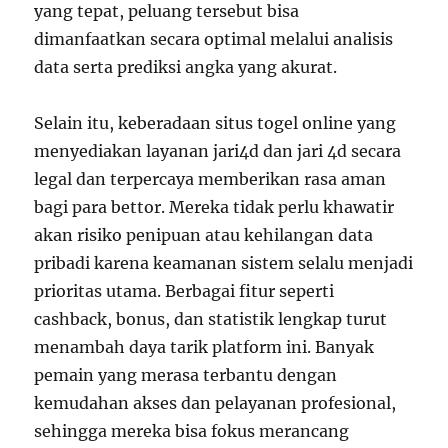
yang tepat, peluang tersebut bisa
dimanfaatkan secara optimal melalui analisis
data serta prediksi angka yang akurat.
Selain itu, keberadaan situs togel online yang
menyediakan layanan jari4d dan jari 4d secara
legal dan terpercaya memberikan rasa aman
bagi para bettor. Mereka tidak perlu khawatir
akan risiko penipuan atau kehilangan data
pribadi karena keamanan sistem selalu menjadi
prioritas utama. Berbagai fitur seperti
cashback, bonus, dan statistik lengkap turut
menambah daya tarik platform ini. Banyak
pemain yang merasa terbantu dengan
kemudahan akses dan pelayanan profesional,
sehingga mereka bisa fokus merancang