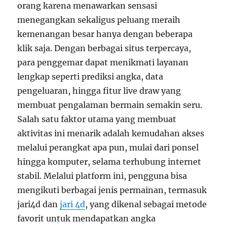
orang karena menawarkan sensasi
menegangkan sekaligus peluang meraih
kemenangan besar hanya dengan beberapa
klik saja. Dengan berbagai situs terpercaya,
para penggemar dapat menikmati layanan
lengkap seperti prediksi angka, data
pengeluaran, hingga fitur live draw yang
membuat pengalaman bermain semakin seru.
Salah satu faktor utama yang membuat
aktivitas ini menarik adalah kemudahan akses
melalui perangkat apa pun, mulai dari ponsel
hingga komputer, selama terhubung internet
stabil. Melalui platform ini, pengguna bisa
mengikuti berbagai jenis permainan, termasuk
jari4d dan
jari 4d
, yang dikenal sebagai metode
favorit untuk mendapatkan angka