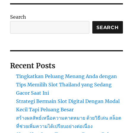
Jackpot
Lottery
lewat
Search
Togel
Online
SEARCH
Recent Posts
Tingkatkan Peluang Menang Anda dengan
Tips Memilih Slot Thailand yang Sedang
Gacor Saat Ini
Strategi Bermain Slot Digital Dengan Modal
Kecil Tapi Peluang Besar
สร้างผลลัพธ์เหนือความคาดหมาย ด้วยวิธีเล่น สล็อต
ที่ช่วยเพิ่มความได้เปรียบอย่างต่อเนื่อง