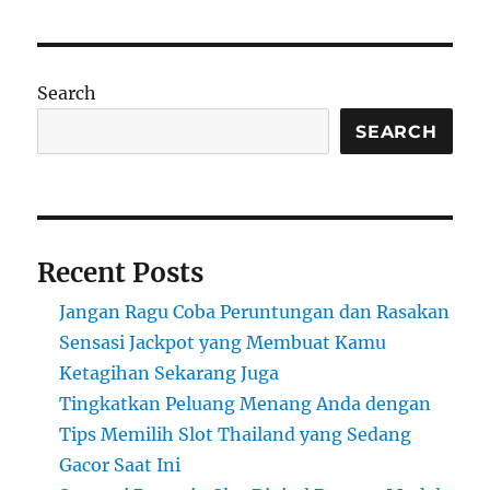
Strategi
dan
Keseruan
di
Search
Dunia
Togel
SEARCH
Online
Recent Posts
Jangan Ragu Coba Peruntungan dan Rasakan
Sensasi Jackpot yang Membuat Kamu
Ketagihan Sekarang Juga
Tingkatkan Peluang Menang Anda dengan
Tips Memilih Slot Thailand yang Sedang
Gacor Saat Ini