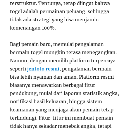
terstruktur. Tentunya, tetap diingat bahwa
togel adalah permainan peluang, sehingga
tidak ada strategi yang bisa menjamin
kemenangan 100%.
Bagi pemain baru, memulai pengalaman
bermain togel mungkin terasa menegangkan.
Namun, dengan memilih platform terpercaya
seperti
jentoto resmi
, pengalaman bermain
bisa lebih nyaman dan aman. Platform resmi
biasanya menawarkan berbagai fitur
pendukung, mulai dari laporan statistik angka,
notifikasi hasil keluaran, hingga sistem
keamanan yang menjaga akun pemain tetap
terlindungi. Fitur-fitur ini membuat pemain
tidak hanya sekadar menebak angka, tetapi