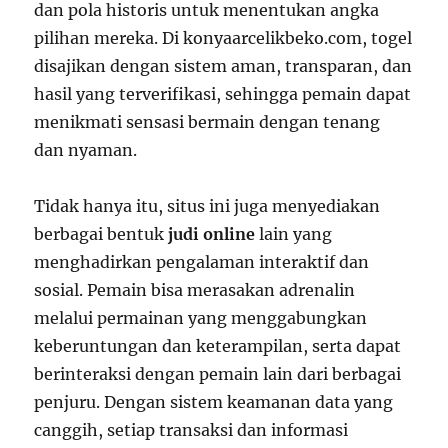
dan pola historis untuk menentukan angka
pilihan mereka. Di konyaarcelikbeko.com, togel
disajikan dengan sistem aman, transparan, dan
hasil yang terverifikasi, sehingga pemain dapat
menikmati sensasi bermain dengan tenang
dan nyaman.
Tidak hanya itu, situs ini juga menyediakan
berbagai bentuk
judi online
lain yang
menghadirkan pengalaman interaktif dan
sosial. Pemain bisa merasakan adrenalin
melalui permainan yang menggabungkan
keberuntungan dan keterampilan, serta dapat
berinteraksi dengan pemain lain dari berbagai
penjuru. Dengan sistem keamanan data yang
canggih, setiap transaksi dan informasi