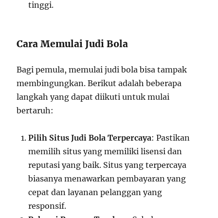
tinggi.
Cara Memulai Judi Bola
Bagi pemula, memulai judi bola bisa tampak
membingungkan. Berikut adalah beberapa
langkah yang dapat diikuti untuk mulai
bertaruh:
Pilih Situs Judi Bola Terpercaya
: Pastikan
memilih situs yang memiliki lisensi dan
reputasi yang baik. Situs yang terpercaya
biasanya menawarkan pembayaran yang
cepat dan layanan pelanggan yang
responsif.