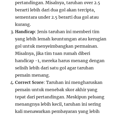
pertandingan. Misalnya, taruhan over 2.5
berarti lebih dari dua gol akan tercipta,
sementara under 2.5 berarti dua gol atau
kurang.
Handicap
: Jenis taruhan ini memberi tim
yang lebih lemah keuntungan atau kerugian
gol untuk menyeimbangkan permainan.
Misalnya, jika tim tuan rumah diberi
handicap -1, mereka harus menang dengan
selisih lebih dari satu gol agar taruhan
pemain menang.
Correct Score
: Taruhan ini mengharuskan
pemain untuk menebak skor akhir yang
tepat dari pertandingan. Meskipun peluang
menangnya lebih kecil, taruhan ini sering
kali menawarkan pembayaran yang lebih