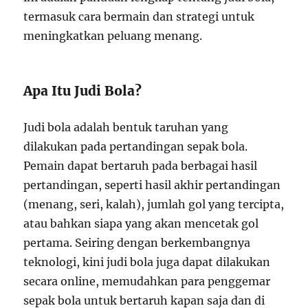
termasuk cara bermain dan strategi untuk
meningkatkan peluang menang.
Apa Itu Judi Bola?
Judi bola adalah bentuk taruhan yang
dilakukan pada pertandingan sepak bola.
Pemain dapat bertaruh pada berbagai hasil
pertandingan, seperti hasil akhir pertandingan
(menang, seri, kalah), jumlah gol yang tercipta,
atau bahkan siapa yang akan mencetak gol
pertama. Seiring dengan berkembangnya
teknologi, kini judi bola juga dapat dilakukan
secara online, memudahkan para penggemar
sepak bola untuk bertaruh kapan saja dan di