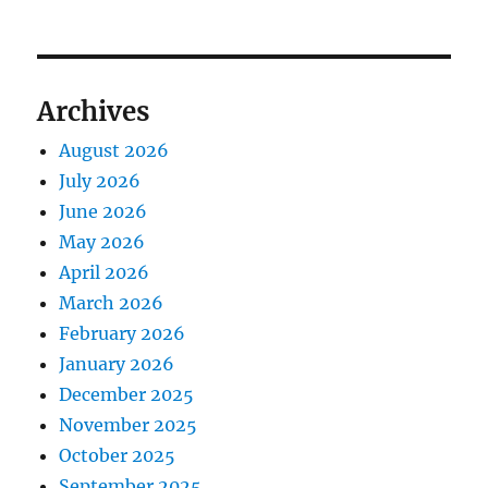
Archives
August 2026
July 2026
June 2026
May 2026
April 2026
March 2026
February 2026
January 2026
December 2025
November 2025
October 2025
September 2025