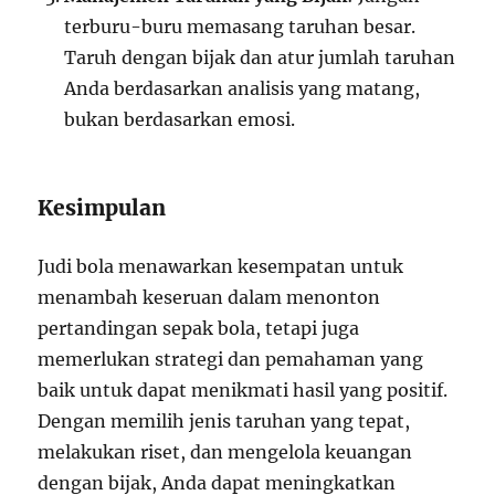
terburu-buru memasang taruhan besar.
Taruh dengan bijak dan atur jumlah taruhan
Anda berdasarkan analisis yang matang,
bukan berdasarkan emosi.
Kesimpulan
Judi bola menawarkan kesempatan untuk
menambah keseruan dalam menonton
pertandingan sepak bola, tetapi juga
memerlukan strategi dan pemahaman yang
baik untuk dapat menikmati hasil yang positif.
Dengan memilih jenis taruhan yang tepat,
melakukan riset, dan mengelola keuangan
dengan bijak, Anda dapat meningkatkan