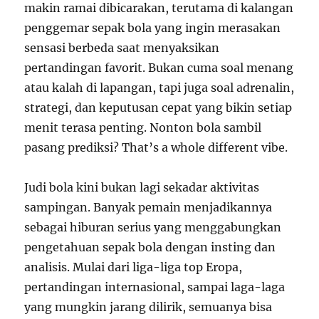
makin ramai dibicarakan, terutama di kalangan
penggemar sepak bola yang ingin merasakan
sensasi berbeda saat menyaksikan
pertandingan favorit. Bukan cuma soal menang
atau kalah di lapangan, tapi juga soal adrenalin,
strategi, dan keputusan cepat yang bikin setiap
menit terasa penting. Nonton bola sambil
pasang prediksi? That’s a whole different vibe.
Judi bola kini bukan lagi sekadar aktivitas
sampingan. Banyak pemain menjadikannya
sebagai hiburan serius yang menggabungkan
pengetahuan sepak bola dengan insting dan
analisis. Mulai dari liga-liga top Eropa,
pertandingan internasional, sampai laga-laga
yang mungkin jarang dilirik, semuanya bisa