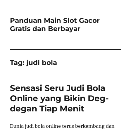
Panduan Main Slot Gacor
Gratis dan Berbayar
Tag:
judi bola
Sensasi Seru Judi Bola
Online yang Bikin Deg-
degan Tiap Menit
Dunia judi bola online terus berkembang dan