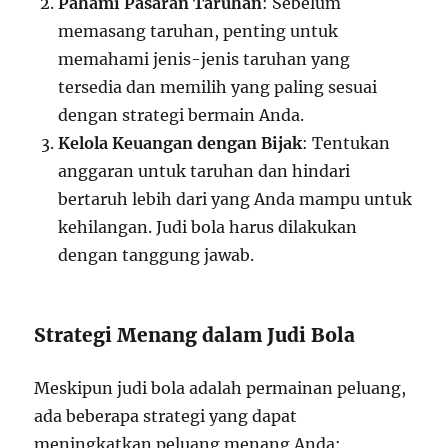
Pahami Pasaran Taruhan
: Sebelum
memasang taruhan, penting untuk
memahami jenis-jenis taruhan yang
tersedia dan memilih yang paling sesuai
dengan strategi bermain Anda.
Kelola Keuangan dengan Bijak
: Tentukan
anggaran untuk taruhan dan hindari
bertaruh lebih dari yang Anda mampu untuk
kehilangan. Judi bola harus dilakukan
dengan tanggung jawab.
Strategi Menang dalam Judi Bola
Meskipun judi bola adalah permainan peluang,
ada beberapa strategi yang dapat
meningkatkan peluang menang Anda: