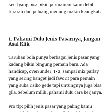
kecil yang bisa bikin permainan kamu lebih
terarah dan peluang menang makin keangkat.
1. Pahami Dulu Jenis Pasarnya, Jangan
Asal Klik
Taruhan bola punya berbagai jenis pasar yang
kadang bikin bingung pemain baru. Ada
handicap, over/under, 1×2, sampai mix parlay
yang sering banget jadi favorit para pemain
yang suka risiko gede tapi untungnya juga bisa
gila. Sebelum milih, pahami dulu cara kerjanya.
Pro tip: pilih jenis pasar yang paling kamu