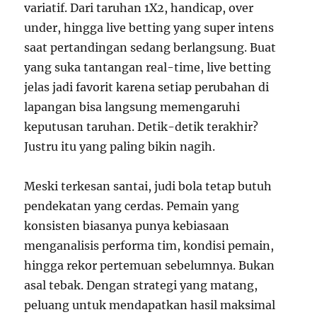
variatif. Dari taruhan 1X2, handicap, over
under, hingga live betting yang super intens
saat pertandingan sedang berlangsung. Buat
yang suka tantangan real-time, live betting
jelas jadi favorit karena setiap perubahan di
lapangan bisa langsung memengaruhi
keputusan taruhan. Detik-detik terakhir?
Justru itu yang paling bikin nagih.
Meski terkesan santai, judi bola tetap butuh
pendekatan yang cerdas. Pemain yang
konsisten biasanya punya kebiasaan
menganalisis performa tim, kondisi pemain,
hingga rekor pertemuan sebelumnya. Bukan
asal tebak. Dengan strategi yang matang,
peluang untuk mendapatkan hasil maksimal