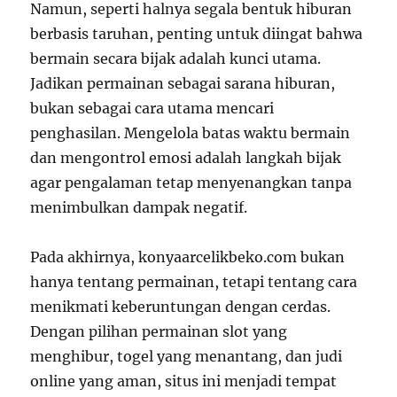
Namun, seperti halnya segala bentuk hiburan
berbasis taruhan, penting untuk diingat bahwa
bermain secara bijak adalah kunci utama.
Jadikan permainan sebagai sarana hiburan,
bukan sebagai cara utama mencari
penghasilan. Mengelola batas waktu bermain
dan mengontrol emosi adalah langkah bijak
agar pengalaman tetap menyenangkan tanpa
menimbulkan dampak negatif.
Pada akhirnya, konyaarcelikbeko.com bukan
hanya tentang permainan, tetapi tentang cara
menikmati keberuntungan dengan cerdas.
Dengan pilihan permainan slot yang
menghibur, togel yang menantang, dan judi
online yang aman, situs ini menjadi tempat