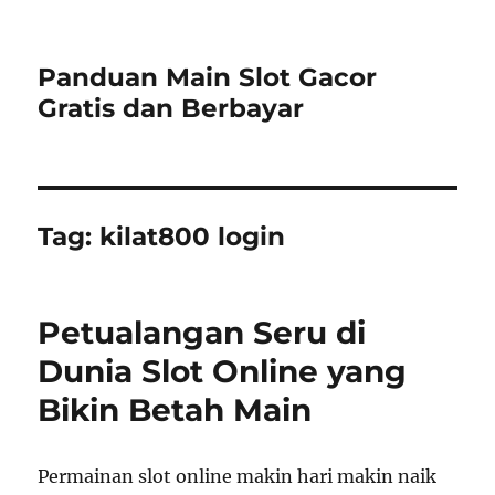
Panduan Main Slot Gacor
Gratis dan Berbayar
Tag:
kilat800 login
Petualangan Seru di
Dunia Slot Online yang
Bikin Betah Main
Permainan slot online makin hari makin naik