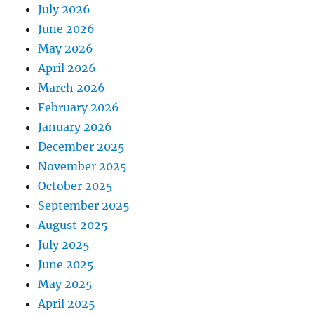
July 2026
June 2026
May 2026
April 2026
March 2026
February 2026
January 2026
December 2025
November 2025
October 2025
September 2025
August 2025
July 2025
June 2025
May 2025
April 2025