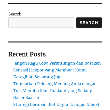
di
Dunia
Slot
Search
Online
yang
SEARCH
Bikin
Betah
Main
Recent Posts
Jangan Ragu Coba Peruntungan dan Rasakan
Sensasi Jackpot yang Membuat Kamu
Ketagihan Sekarang Juga
Tingkatkan Peluang Menang Anda dengan
Tips Memilih Slot Thailand yang Sedang
Gacor Saat Ini
Strategi Bermain Slot Digital Dengan Modal