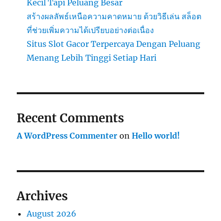
Kecil Tapi Peluang Besar
สร้างผลลัพธ์เหนือความคาดหมาย ด้วยวิธีเล่น สล็อต
ที่ช่วยเพิ่มความได้เปรียบอย่างต่อเนื่อง
Situs Slot Gacor Terpercaya Dengan Peluang
Menang Lebih Tinggi Setiap Hari
Recent Comments
A WordPress Commenter
on
Hello world!
Archives
August 2026