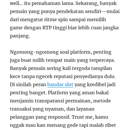
well… itu pemahaman lama. Sekarang, banyak
pemain yang punya pendekatan sendiri—mulai
dari mengatur ritme spin sampai memilih
game dengan RTP tinggi biar lebih cuan jangka
panjang.
Ngomong-ngomong soal platform, penting
juga buat milih tempat main yang terpercaya.
Banyak pemain sering kali tergoda tampilan
kece tanpa ngecek reputasi penyedianya dulu.
Di sinilah peran
bandar slot
yang kredibel jadi
penting banget. Platform yang aman bakal
menjamin transparansi permainan, metode
transaksi yang nyaman, dan layanan
pelanggan yang responsif. Trust me, kamu
nggak mau kan menang gede tapi malah ribet