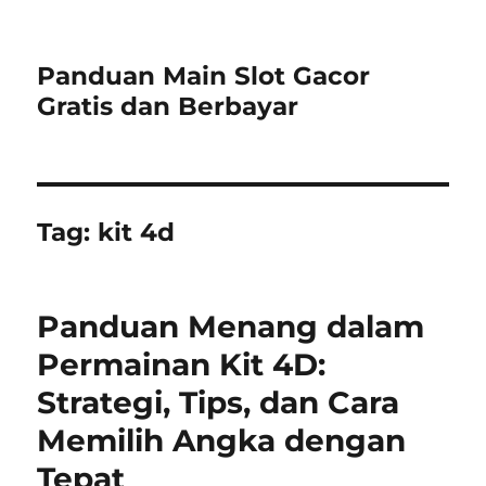
Panduan Main Slot Gacor
Gratis dan Berbayar
Tag:
kit 4d
Panduan Menang dalam
Permainan Kit 4D:
Strategi, Tips, dan Cara
Memilih Angka dengan
Tepat