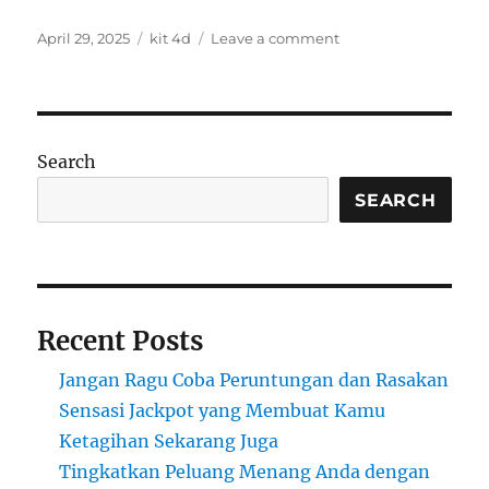
Posted
Tags
on
April 29, 2025
kit 4d
Leave a comment
on
Panduan
Menang
dalam
Permainan
Kit
Search
4D:
Strategi,
SEARCH
Tips,
dan
Cara
Memilih
Angka
Recent Posts
dengan
Tepat
Jangan Ragu Coba Peruntungan dan Rasakan
Sensasi Jackpot yang Membuat Kamu
Ketagihan Sekarang Juga
Tingkatkan Peluang Menang Anda dengan