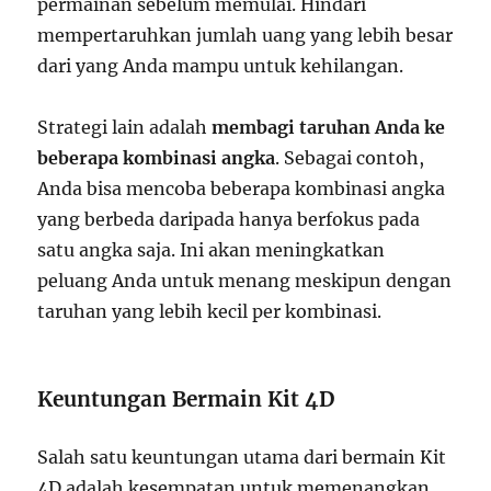
permainan sebelum memulai. Hindari
mempertaruhkan jumlah uang yang lebih besar
dari yang Anda mampu untuk kehilangan.
Strategi lain adalah
membagi taruhan Anda ke
beberapa kombinasi angka
. Sebagai contoh,
Anda bisa mencoba beberapa kombinasi angka
yang berbeda daripada hanya berfokus pada
satu angka saja. Ini akan meningkatkan
peluang Anda untuk menang meskipun dengan
taruhan yang lebih kecil per kombinasi.
Keuntungan Bermain Kit 4D
Salah satu keuntungan utama dari bermain Kit
4D adalah kesempatan untuk memenangkan