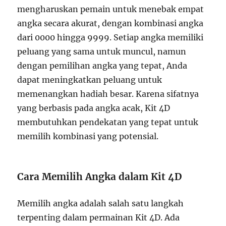
mengharuskan pemain untuk menebak empat
angka secara akurat, dengan kombinasi angka
dari 0000 hingga 9999. Setiap angka memiliki
peluang yang sama untuk muncul, namun
dengan pemilihan angka yang tepat, Anda
dapat meningkatkan peluang untuk
memenangkan hadiah besar. Karena sifatnya
yang berbasis pada angka acak, Kit 4D
membutuhkan pendekatan yang tepat untuk
memilih kombinasi yang potensial.
Cara Memilih Angka dalam Kit 4D
Memilih angka adalah salah satu langkah
terpenting dalam permainan Kit 4D. Ada