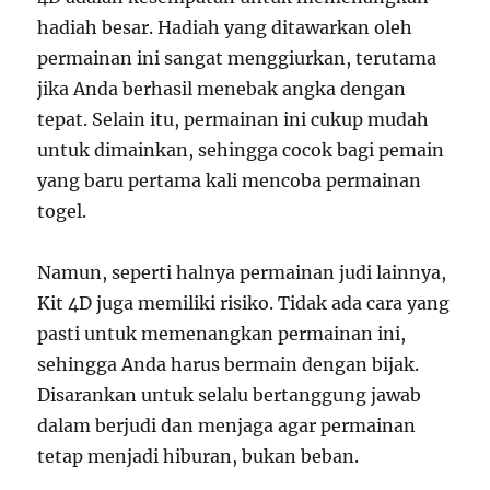
hadiah besar. Hadiah yang ditawarkan oleh
permainan ini sangat menggiurkan, terutama
jika Anda berhasil menebak angka dengan
tepat. Selain itu, permainan ini cukup mudah
untuk dimainkan, sehingga cocok bagi pemain
yang baru pertama kali mencoba permainan
togel.
Namun, seperti halnya permainan judi lainnya,
Kit 4D juga memiliki risiko. Tidak ada cara yang
pasti untuk memenangkan permainan ini,
sehingga Anda harus bermain dengan bijak.
Disarankan untuk selalu bertanggung jawab
dalam berjudi dan menjaga agar permainan
tetap menjadi hiburan, bukan beban.