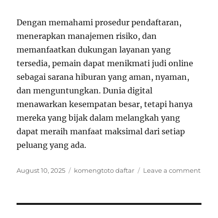
Dengan memahami prosedur pendaftaran,
menerapkan manajemen risiko, dan
memanfaatkan dukungan layanan yang
tersedia, pemain dapat menikmati judi online
sebagai sarana hiburan yang aman, nyaman,
dan menguntungkan. Dunia digital
menawarkan kesempatan besar, tetapi hanya
mereka yang bijak dalam melangkah yang
dapat meraih manfaat maksimal dari setiap
peluang yang ada.
Posted
Tags
on
August 10, 2025
komengtoto daftar
Leave a comment
on
Strat
Cerd
Mema
Duni