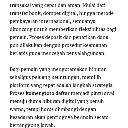
transaksi yang cepat dan aman. Mulai dari
transfer bank, dompet digital, hingga metode
pembayaran internasional, semuanya
dirancang untuk memberikan fleksibilitas bagi
pemain. Proses deposit dan penarikan dana
pun dilakukan dengan prosedur keamanan
berlapis guna mencegah penyalahgunaan.
Bagi pemain yang mengutamakan hiburan
sekaligus peluang keuntungan, memilih
platform yang tepat adalah langkah strategis.
Proses
komengtoto daftar
menjadi pintu awal
menuju dunia hiburan digital yang penuh
warna, tetapi harus diimbangi dengan
kesadaran akan pentingnya bermain secara
bertanggung jawab.