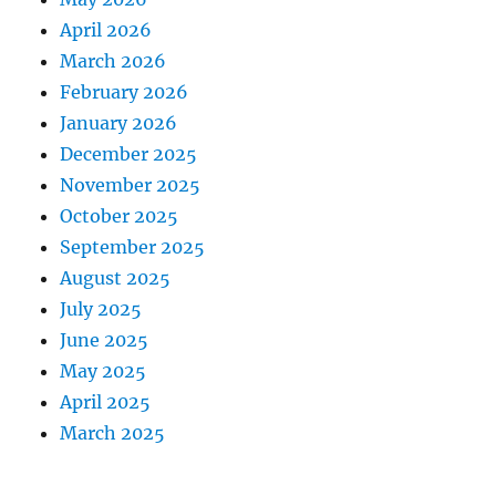
April 2026
March 2026
February 2026
January 2026
December 2025
November 2025
October 2025
September 2025
August 2025
July 2025
June 2025
May 2025
April 2025
March 2025