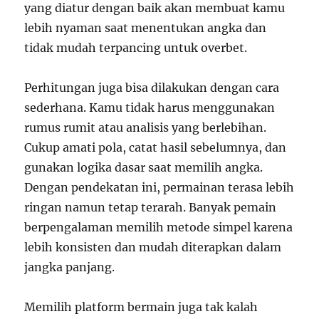
yang diatur dengan baik akan membuat kamu
lebih nyaman saat menentukan angka dan
tidak mudah terpancing untuk overbet.
Perhitungan juga bisa dilakukan dengan cara
sederhana. Kamu tidak harus menggunakan
rumus rumit atau analisis yang berlebihan.
Cukup amati pola, catat hasil sebelumnya, dan
gunakan logika dasar saat memilih angka.
Dengan pendekatan ini, permainan terasa lebih
ringan namun tetap terarah. Banyak pemain
berpengalaman memilih metode simpel karena
lebih konsisten dan mudah diterapkan dalam
jangka panjang.
Memilih platform bermain juga tak kalah