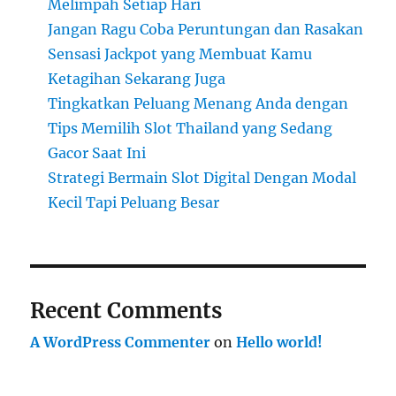
Melimpah Setiap Hari
Jangan Ragu Coba Peruntungan dan Rasakan
Sensasi Jackpot yang Membuat Kamu
Ketagihan Sekarang Juga
Tingkatkan Peluang Menang Anda dengan
Tips Memilih Slot Thailand yang Sedang
Gacor Saat Ini
Strategi Bermain Slot Digital Dengan Modal
Kecil Tapi Peluang Besar
Recent Comments
A WordPress Commenter
on
Hello world!