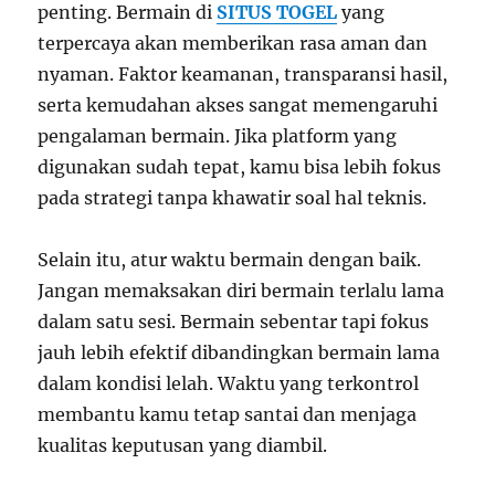
penting. Bermain di
SITUS TOGEL
yang
terpercaya akan memberikan rasa aman dan
nyaman. Faktor keamanan, transparansi hasil,
serta kemudahan akses sangat memengaruhi
pengalaman bermain. Jika platform yang
digunakan sudah tepat, kamu bisa lebih fokus
pada strategi tanpa khawatir soal hal teknis.
Selain itu, atur waktu bermain dengan baik.
Jangan memaksakan diri bermain terlalu lama
dalam satu sesi. Bermain sebentar tapi fokus
jauh lebih efektif dibandingkan bermain lama
dalam kondisi lelah. Waktu yang terkontrol
membantu kamu tetap santai dan menjaga
kualitas keputusan yang diambil.