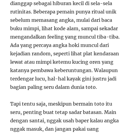
dianggap sebagai hiburan kecil di sela-sela
rutinitas. Beberapa pemain punya ritual unik
sebelum memasang angka, mulai dari baca
buku mimpi, lihat kode alam, sampai sekadar
mengandalkan feeling yang muncul tiba-tiba.
Ada yang percaya angka hoki muncul dari
kejadian random, seperti lihat plat kendaraan
lewat atau mimpi ketemu kucing oren yang
katanya pembawa keberuntungan. Walaupun
terdengar lucu, hal-hal kayak gini justru jadi
bagian paling seru dalam dunia toto.
Tapi tentu saja, meskipun bermain toto itu
seru, penting buat tetap sadar batasan. Main
dengan santai, nggak usah baper kalau angka
nggak masuk, dan jangan pakai uang