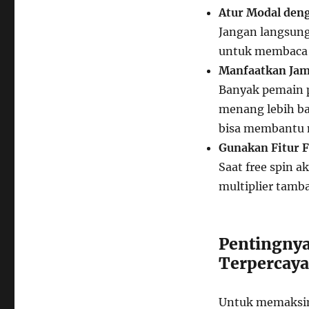
Atur Modal deng
Jangan langsung
untuk membaca 
Manfaatkan Jam
Banyak pemain 
menang lebih ba
bisa membantu 
Gunakan Fitur F
Saat free spin a
multiplier tamb
Pentingnya
Terpercaya
Untuk memaksim