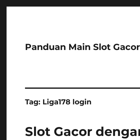
Panduan Main Slot Gacor
Tag:
Liga178 login
Slot Gacor deng