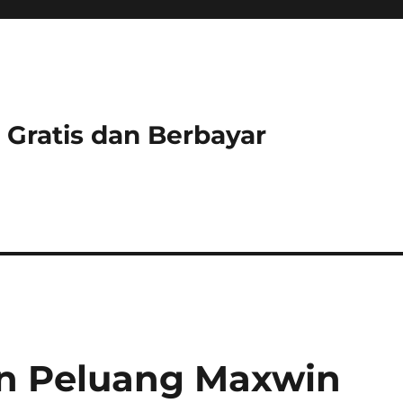
 Gratis dan Berbayar
an Peluang Maxwin