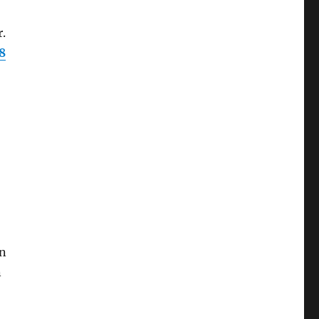
.
8
an
n