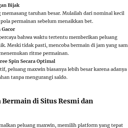
an Bijak
 memasang taruhan besar. Mulailah dari nominal kecil
pola permainan sebelum menaikkan bet.
 Gacor
percaya bahwa waktu tertentu memberikan peluang
ik. Meski tidak pasti, mencoba bermain di jam yang sam
menemukan ritme permainan.
ree Spin Secara Optimal
ktif, peluang maxwin biasanya lebih besar karena adanya
ahan tanpa mengurangi saldo.
 Bermain di Situs Resmi dan
alkan peluang maxwin, memilih platform yang tepat