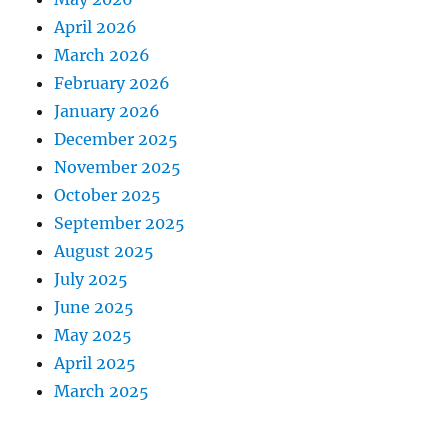
April 2026
March 2026
February 2026
January 2026
December 2025
November 2025
October 2025
September 2025
August 2025
July 2025
June 2025
May 2025
April 2025
March 2025