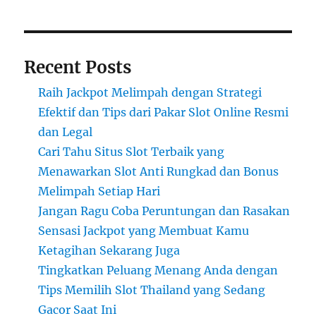
Keamanan
dan
Fairplay
Terbaik
Recent Posts
Raih Jackpot Melimpah dengan Strategi
Efektif dan Tips dari Pakar Slot Online Resmi
dan Legal
Cari Tahu Situs Slot Terbaik yang
Menawarkan Slot Anti Rungkad dan Bonus
Melimpah Setiap Hari
Jangan Ragu Coba Peruntungan dan Rasakan
Sensasi Jackpot yang Membuat Kamu
Ketagihan Sekarang Juga
Tingkatkan Peluang Menang Anda dengan
Tips Memilih Slot Thailand yang Sedang
Gacor Saat Ini