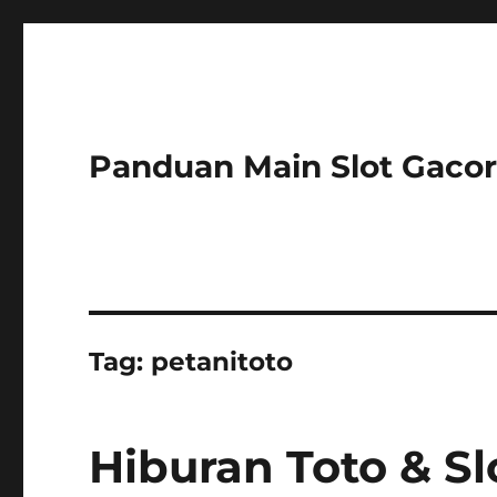
Panduan Main Slot Gacor
Tag:
petanitoto
Hiburan Toto & Sl