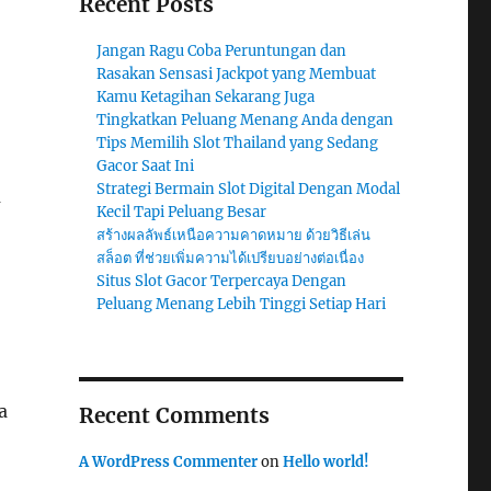
Recent Posts
Jangan Ragu Coba Peruntungan dan
Rasakan Sensasi Jackpot yang Membuat
Kamu Ketagihan Sekarang Juga
Tingkatkan Peluang Menang Anda dengan
Tips Memilih Slot Thailand yang Sedang
Gacor Saat Ini
Strategi Bermain Slot Digital Dengan Modal
u
Kecil Tapi Peluang Besar
สร้างผลลัพธ์เหนือความคาดหมาย ด้วยวิธีเล่น
สล็อต ที่ช่วยเพิ่มความได้เปรียบอย่างต่อเนื่อง
Situs Slot Gacor Terpercaya Dengan
Peluang Menang Lebih Tinggi Setiap Hari
a
Recent Comments
A WordPress Commenter
on
Hello world!