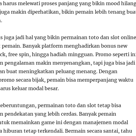
 harus melewati proses panjang yang bikin mood hilang
uga makin diperhatikan, bikin pemain lebih tenang bua
.
juga jadi hal yang bikin permainan toto dan slot onlin
t pemain. Banyak platform menghadirkan bonus new
k, free spin, hingga hadiah mingguan. Promo seperti in
n pengalaman makin menyenangkan, tapi juga bisa jadi
han buat meningkatkan peluang menang. Dengan
romo secara bijak, pemain bisa memperpanjang waktu
arus keluar modal besar.
keberuntungan, permainan toto dan slot tetap bisa
n pendekatan yang lebih cerdas. Banyak pemain
ntuk memainkan game ini dengan manajemen modal
a hiburan tetap terkendali. Bermain secara santai, tahu