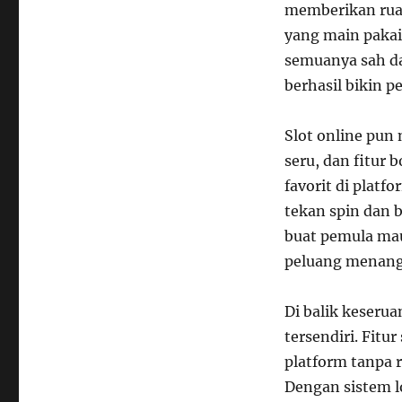
Pemain
memberikan rua
Masa
yang main pakai 
Kini
semuanya sah dan
berhasil bikin 
Slot online pun
seru, dan fitur b
favorit di platf
tekan spin dan
buat pemula ma
peluang menang,
Di balik keserua
tersendiri. Fitur
platform tanpa 
Dengan sistem l