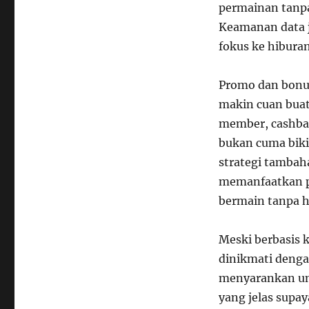
permainan tanpa
Keamanan data j
fokus ke hiburan
Promo dan bonus 
makin cuan bua
member, cashbac
bukan cuma biki
strategi tamba
memanfaatkan p
bermain tanpa h
Meski berbasis 
dinikmati denga
menyarankan u
yang jelas supay