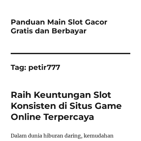
Panduan Main Slot Gacor
Gratis dan Berbayar
Tag:
petir777
Raih Keuntungan Slot
Konsisten di Situs Game
Online Terpercaya
Dalam dunia hiburan daring, kemudahan