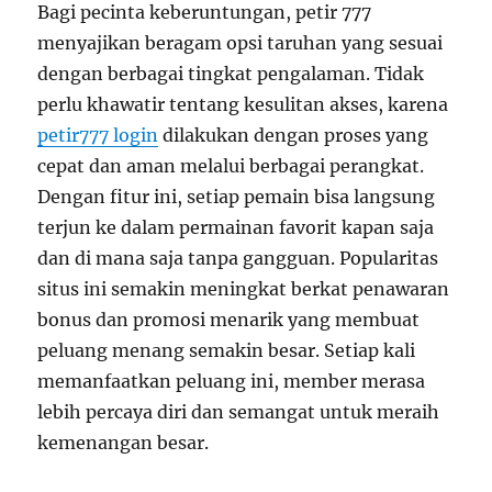
Bagi pecinta keberuntungan, petir 777
menyajikan beragam opsi taruhan yang sesuai
dengan berbagai tingkat pengalaman. Tidak
perlu khawatir tentang kesulitan akses, karena
petir777 login
dilakukan dengan proses yang
cepat dan aman melalui berbagai perangkat.
Dengan fitur ini, setiap pemain bisa langsung
terjun ke dalam permainan favorit kapan saja
dan di mana saja tanpa gangguan. Popularitas
situs ini semakin meningkat berkat penawaran
bonus dan promosi menarik yang membuat
peluang menang semakin besar. Setiap kali
memanfaatkan peluang ini, member merasa
lebih percaya diri dan semangat untuk meraih
kemenangan besar.