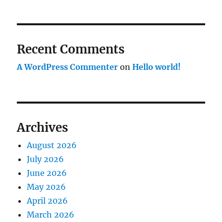
Recent Comments
A WordPress Commenter
on
Hello world!
Archives
August 2026
July 2026
June 2026
May 2026
April 2026
March 2026