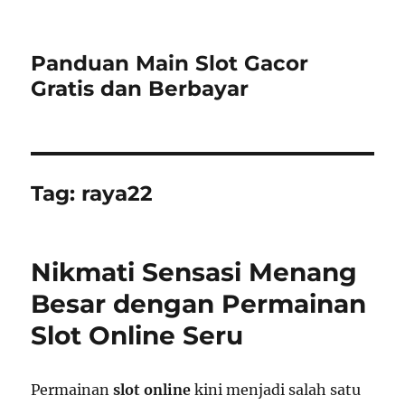
Panduan Main Slot Gacor
Gratis dan Berbayar
Tag:
raya22
Nikmati Sensasi Menang
Besar dengan Permainan
Slot Online Seru
Permainan
slot online
kini menjadi salah satu