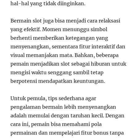
hal-hal yang tidak diinginkan.
Bermain slot juga bisa menjadi cara relaksasi
yang efektif. Momen menunggu simbol
berhenti memberikan ketegangan yang
menyenangkan, sementara fitur interaktif dan
visual memanjakan mata. Bahkan, beberapa
pemain menjadikan slot sebagai hiburan untuk
mengisi waktu senggang sambil tetap
berpotensi mendapatkan keuntungan.
Untuk pemula, tips sederhana agar
pengalaman bermain lebih menyenangkan
adalah memulai dengan taruhan kecil. Dengan
cara ini, pemain bisa memahami pola
permainan dan mempelajari fitur bonus tanpa