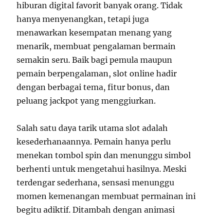
hiburan digital favorit banyak orang. Tidak
hanya menyenangkan, tetapi juga
menawarkan kesempatan menang yang
menarik, membuat pengalaman bermain
semakin seru. Baik bagi pemula maupun
pemain berpengalaman, slot online hadir
dengan berbagai tema, fitur bonus, dan
peluang jackpot yang menggiurkan.
Salah satu daya tarik utama slot adalah
kesederhanaannya. Pemain hanya perlu
menekan tombol spin dan menunggu simbol
berhenti untuk mengetahui hasilnya. Meski
terdengar sederhana, sensasi menunggu
momen kemenangan membuat permainan ini
begitu adiktif. Ditambah dengan animasi