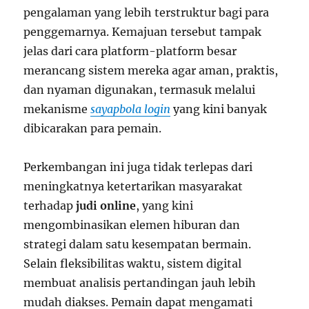
pengalaman yang lebih terstruktur bagi para
penggemarnya. Kemajuan tersebut tampak
jelas dari cara platform-platform besar
merancang sistem mereka agar aman, praktis,
dan nyaman digunakan, termasuk melalui
mekanisme
sayapbola login
yang kini banyak
dibicarakan para pemain.
Perkembangan ini juga tidak terlepas dari
meningkatnya ketertarikan masyarakat
terhadap
judi online
, yang kini
mengombinasikan elemen hiburan dan
strategi dalam satu kesempatan bermain.
Selain fleksibilitas waktu, sistem digital
membuat analisis pertandingan jauh lebih
mudah diakses. Pemain dapat mengamati