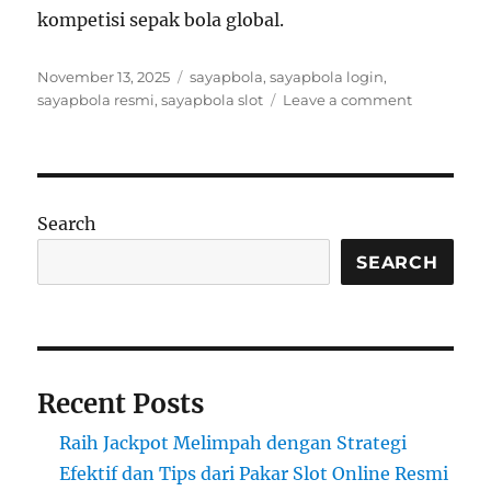
kompetisi sepak bola global.
Posted
Tags
November 13, 2025
sayapbola
,
sayapbola login
,
on
on
sayapbola resmi
,
sayapbola slot
Leave a comment
Prospek
Modern
dalam
Dinamika
Pertaruha
Search
Sepak
Bola
SEARCH
Recent Posts
Raih Jackpot Melimpah dengan Strategi
Efektif dan Tips dari Pakar Slot Online Resmi