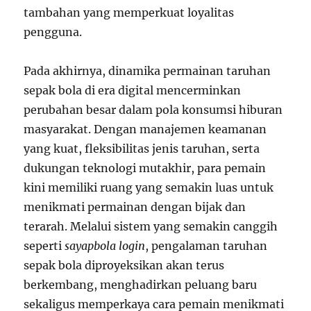
tambahan yang memperkuat loyalitas
pengguna.
Pada akhirnya, dinamika permainan taruhan
sepak bola di era digital mencerminkan
perubahan besar dalam pola konsumsi hiburan
masyarakat. Dengan manajemen keamanan
yang kuat, fleksibilitas jenis taruhan, serta
dukungan teknologi mutakhir, para pemain
kini memiliki ruang yang semakin luas untuk
menikmati permainan dengan bijak dan
terarah. Melalui sistem yang semakin canggih
seperti
sayapbola login
, pengalaman taruhan
sepak bola diproyeksikan akan terus
berkembang, menghadirkan peluang baru
sekaligus memperkaya cara pemain menikmati