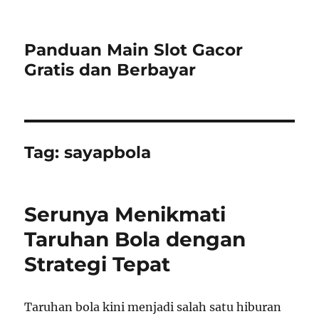
Panduan Main Slot Gacor
Gratis dan Berbayar
Tag:
sayapbola
Serunya Menikmati
Taruhan Bola dengan
Strategi Tepat
Taruhan bola kini menjadi salah satu hiburan