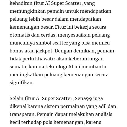
kehadiran fitur AI Super Scatter, yang
memungkinkan pemain untuk mendapatkan
peluang lebih besar dalam mendapatkan
kemenangan besar. Fitur ini bekerja secara
otomatis dan cerdas, menyesuaikan peluang
munculnya simbol scatter yang bisa memicu
bonus atau jackpot. Dengan demikian, pemain
tidak perlu khawatir akan keberuntungan
semata, karena teknologi AI ini membantu
meningkatkan peluang kemenangan secara
signifikan.
Selain fitur AI Super Scatter, Sena99 juga
dikenal karena sistem permainan yang adil dan
transparan. Pemain dapat melakukan analisis
kecil terhadap pola kemenangan, karena