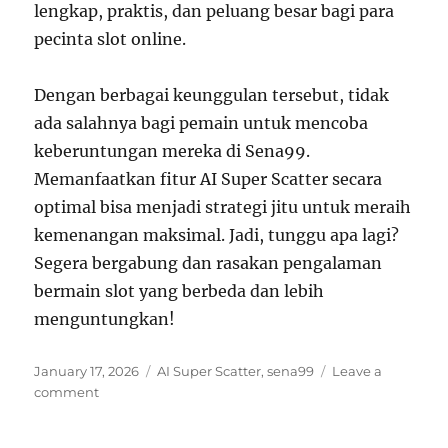
lengkap, praktis, dan peluang besar bagi para
pecinta slot online.
Dengan berbagai keunggulan tersebut, tidak
ada salahnya bagi pemain untuk mencoba
keberuntungan mereka di Sena99.
Memanfaatkan fitur AI Super Scatter secara
optimal bisa menjadi strategi jitu untuk meraih
kemenangan maksimal. Jadi, tunggu apa lagi?
Segera bergabung dan rasakan pengalaman
bermain slot yang berbeda dan lebih
menguntungkan!
Posted
Tags
January 17, 2026
AI Super Scatter
,
sena99
Leave a
on
on
comment
Tips
Jitu