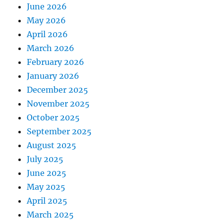
June 2026
May 2026
April 2026
March 2026
February 2026
January 2026
December 2025
November 2025
October 2025
September 2025
August 2025
July 2025
June 2025
May 2025
April 2025
March 2025