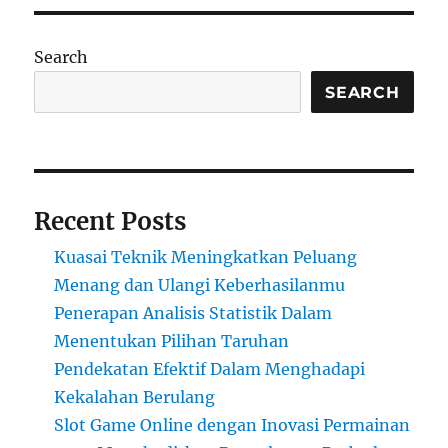
Raih
Jackpot
Slot
Search
dengan
AI
SEARCH
Super
Scatter!
Recent Posts
Kuasai Teknik Meningkatkan Peluang
Menang dan Ulangi Keberhasilanmu
Penerapan Analisis Statistik Dalam
Menentukan Pilihan Taruhan
Pendekatan Efektif Dalam Menghadapi
Kekalahan Berulang
Slot Game Online dengan Inovasi Permainan