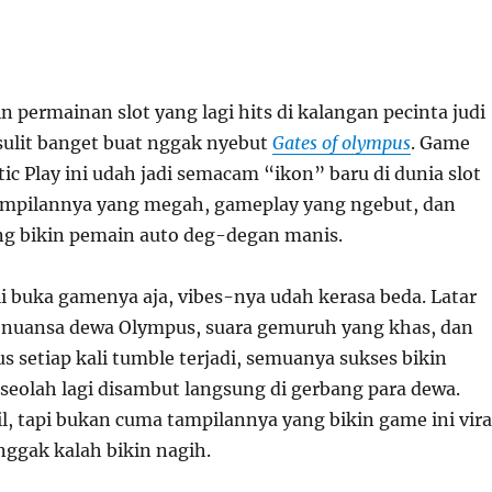
permainan slot yang lagi hits di kalangan pecinta judi
 sulit banget buat nggak nyebut
Gates of olympus
. Game
c Play ini udah jadi semacam “ikon” baru di dunia slot
tampilannya yang megah, gameplay yang ngebut, dan
ng bikin pemain auto deg-degan manis.
i buka gamenya aja, vibes-nya udah kerasa beda. Latar
 nuansa dewa Olympus, suara gemuruh yang khas, dan
us setiap kali tumble terjadi, semuanya sukses bikin
seolah lagi disambut langsung di gerbang para dewa.
l, tapi bukan cuma tampilannya yang bikin game ini vira
nggak kalah bikin nagih.