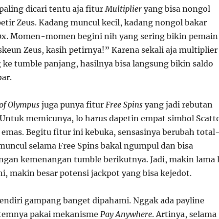
aling dicari tentu aja fitur
Multiplier
yang bisa nongol
petir Zeus. Kadang muncul kecil, kadang nongol bakar
00x. Momen-momen begini nih yang sering bikin pemain
skeun Zeus, kasih petirnya!” Karena sekali aja multiplier
ke tumble panjang, hasilnya bisa langsung bikin saldo
ar.
 of Olympus
juga punya fitur
Free Spins
yang jadi rebutan
Untuk memicunya, lo harus dapetin empat simbol Scatt
ir emas. Begitu fitur ini kebuka, sensasinya berubah tota
 muncul selama Free Spins bakal ngumpul dan bisa
gan kemenangan tumble berikutnya. Jadi, makin lama 
i, makin besar potensi jackpot yang bisa kejedot.
ndiri gampang banget dipahami. Nggak ada payline
istemnya pakai mekanisme
Pay Anywhere
. Artinya, selama