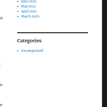
June 2025
May 2025
April 2025
March 2025
ia
Categories
Uncategorized
g
ru
lo