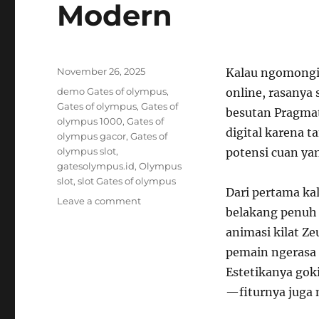
Modern
Posted
November 26, 2025
Kalau ngomongin 
on
Tags
demo Gates of olympus
,
online, rasanya
Gates of olympus
,
Gates of
besutan Pragmati
olympus 1000
,
Gates of
digital karena 
olympus gacor
,
Gates of
olympus slot
,
potensi cuan ya
gatesolympus.id
,
Olympus
slot
,
slot Gates of olympus
Dari pertama kal
on
Leave a comment
belakang penuh
Keajaiban
Zeus
animasi kilat Ze
dalam
pemain ngerasa 
Dunia
Estetikanya goki
Slot
Modern
—fiturnya juga 