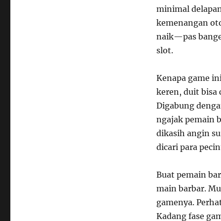
minimal delapan
kemenangan otom
naik—pas banget
slot.
Kenapa game ini
keren, duit bisa
Digabung dengan
ngajak pemain bu
dikasih angin s
dicari para peci
Buat pemain bar
main barbar. Mul
gamenya. Perhat
Kadang fase gam