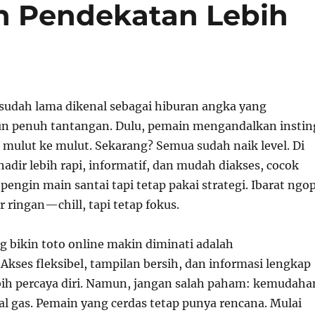
n Pendekatan Lebih
sudah lama dikenal sebagai hiburan angka yang
n penuh tantangan. Dulu, pemain mengandalkan instin
 mulut ke mulut. Sekarang? Semua sudah naik level. Di
o hadir lebih rapi, informatif, dan mudah diakses, cocok
engin main santai tapi tetap pakai strategi. Ibarat ngop
r ringan—chill, tapi tetap fokus.
g bikin toto online makin diminati adalah
kses fleksibel, tampilan bersih, dan informasi lengkap
bih percaya diri. Namun, jangan salah paham: kemudaha
al gas. Pemain yang cerdas tetap punya rencana. Mulai