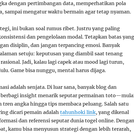
ngka dengan pertimbangan data, memperhatikan pola
a, sampai mengatur waktu bermain agar tetap nyaman.
gi, ini bukan soal rumus ribet. Justru yang paling
konsistensi dan pengelolaan modal. Tetapkan batas yan
ngan disiplin, dan jangan terpancing emosi. Banyak
laman setuju: keputusan yang diambil saat tenang
rasional. Jadi, kalau lagi capek atau mood lagi turun,
ulu. Game bisa nunggu, mental harus dijaga.
rmasi adalah senjata. Di luar sana, banyak blog dan
berbagi insight menarik seputar permainan toto—mula
 tren angka hingga tips membaca peluang. Salah satu
ring dicari pemain adalah
tahunhoki link
, yang dikenal
formasi dan referensi seputar dunia togel online. Denga
at, kamu bisa menyusun strategi dengan lebih terarah,