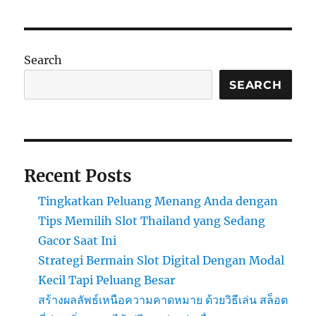
Togel
Harian
Biar
Main
Search
Tetap
Stabil
SEARCH
dan
Nggak
Panik
Recent Posts
Tingkatkan Peluang Menang Anda dengan
Tips Memilih Slot Thailand yang Sedang
Gacor Saat Ini
Strategi Bermain Slot Digital Dengan Modal
Kecil Tapi Peluang Besar
สร้างผลลัพธ์เหนือความคาดหมาย ด้วยวิธีเล่น สล็อต