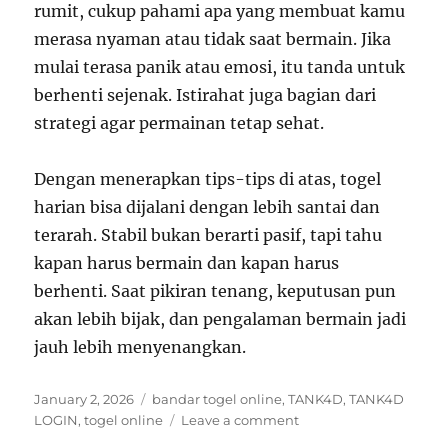
rumit, cukup pahami apa yang membuat kamu
merasa nyaman atau tidak saat bermain. Jika
mulai terasa panik atau emosi, itu tanda untuk
berhenti sejenak. Istirahat juga bagian dari
strategi agar permainan tetap sehat.
Dengan menerapkan tips-tips di atas, togel
harian bisa dijalani dengan lebih santai dan
terarah. Stabil bukan berarti pasif, tapi tahu
kapan harus bermain dan kapan harus
berhenti. Saat pikiran tenang, keputusan pun
akan lebih bijak, dan pengalaman bermain jadi
jauh lebih menyenangkan.
Posted
Tags
January 2, 2026
bandar togel online
,
TANK4D
,
TANK4D
on
on
LOGIN
,
togel online
Leave a comment
Tips