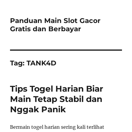
Panduan Main Slot Gacor
Gratis dan Berbayar
Tag:
TANK4D
Tips Togel Harian Biar
Main Tetap Stabil dan
Nggak Panik
Bermain togel harian sering kali terlihat