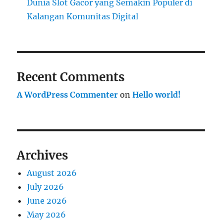
Dunia Slot Gacor yang Semakin Populer di
Kalangan Komunitas Digital
Recent Comments
A WordPress Commenter
on
Hello world!
Archives
August 2026
July 2026
June 2026
May 2026