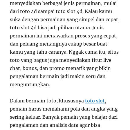
menyediakan berbagai jenis permainan, mulai
dari toto 4d sampai toto slot 4d. Kalau kamu
suka dengan permainan yang simpel dan cepat,
toto slot 4d bisa jadi pilihan utama. Jenis
permainan ini menawarkan proses yang cepat,
dan peluang menangnya cukup besar buat
kamu yang tahu caranya. Nggak cuma itu, situs
toto yang bagus juga menyediakan fitur live
chat, bonus, dan promo menarik yang bikin
pengalaman bermain jadi makin seru dan
menguntungkan.
Dalam bermain toto, khususnya
toto slot
,
pemain harus memahami pola dan angka yang
sering keluar. Banyak pemain yang belajar dari
pengalaman dan analisis data agar bisa