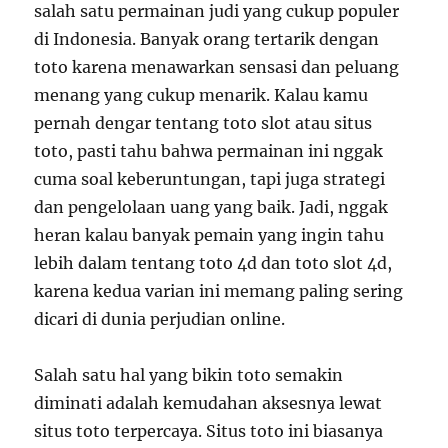
salah satu permainan judi yang cukup populer
di Indonesia. Banyak orang tertarik dengan
toto karena menawarkan sensasi dan peluang
menang yang cukup menarik. Kalau kamu
pernah dengar tentang toto slot atau situs
toto, pasti tahu bahwa permainan ini nggak
cuma soal keberuntungan, tapi juga strategi
dan pengelolaan uang yang baik. Jadi, nggak
heran kalau banyak pemain yang ingin tahu
lebih dalam tentang toto 4d dan toto slot 4d,
karena kedua varian ini memang paling sering
dicari di dunia perjudian online.
Salah satu hal yang bikin toto semakin
diminati adalah kemudahan aksesnya lewat
situs toto terpercaya. Situs toto ini biasanya