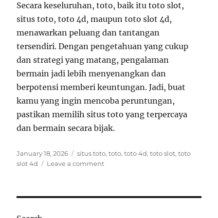
Secara keseluruhan, toto, baik itu toto slot,
situs toto, toto 4d, maupun toto slot 4d,
menawarkan peluang dan tantangan
tersendiri. Dengan pengetahuan yang cukup
dan strategi yang matang, pengalaman
bermain jadi lebih menyenangkan dan
berpotensi memberi keuntungan. Jadi, buat
kamu yang ingin mencoba peruntungan,
pastikan memilih situs toto yang terpercaya
dan bermain secara bijak.
Posted
Tags
January 18, 2026
situs toto
,
toto
,
toto 4d
,
toto slot
,
toto
on
on
slot 4d
Leave a comment
Adu
Seru
Turnamen
Slot
Mingguan