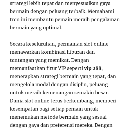
strategi lebih tepat dan menyesuaikan gaya
bermain dengan peluang terbaik. Memahami
tren ini membantu pemain meraih pengalaman
bermain yang optimal.
Secara keseluruhan, permainan slot online
menawarkan kombinasi hiburan dan
tantangan yang memikat. Dengan
memanfaatkan fitur VIP seperti
vip 288
,
menerapkan strategi bermain yang tepat, dan
mengelola modal dengan disiplin, peluang
untuk meraih kemenangan semakin besar.
Dunia slot online terus berkembang, memberi
kesempatan bagi setiap pemain untuk
menemukan metode bermain yang sesuai
dengan gaya dan preferensi mereka. Dengan