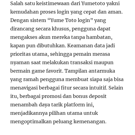
Salah satu keistimewaan dari Yumetoto yakni
kemudahan proses login yang cepat dan aman.
Dengan sistem “Yume Toto login” yang
dirancang secara khusus, pengguna dapat
mengakses akun mereka tanpa hambatan,
kapan pun dibutuhkan. Keamanan data jadi
prioritas utama, sehingga pemain merasa
nyaman saat melakukan transaksi maupun
bermain game favorit. Tampilan antarmuka
yang ramah pengguna membuat siapa saja bisa
menavigasi berbagai fitur secara intuitif. Selain
itu, berbagai promosi dan bonus deposit
menambah daya tarik platform ini,
menjadikannya pilihan utama untuk
mengoptimalkan peluang kemenangan.