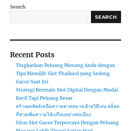
Search
SEARCH
Recent Posts
Tingkatkan Peluang Menang Anda dengan
Tips Memilih Slot Thailand yang Sedang
Gacor Saat Ini
Strategi Bermain Slot Digital Dengan Modal
Kecil Tapi Peluang Besar
สร้างผลลัพธ์เหนือความคาดหมาย ด้วยวิธีเล่น สล็อต
ที่ช่วยเพิ่มความได้เปรียบอย่างต่อเนื่อง
Situs Slot Gacor Terpercaya Dengan Peluang
Menang Lebih Tinggi Setiap Hari