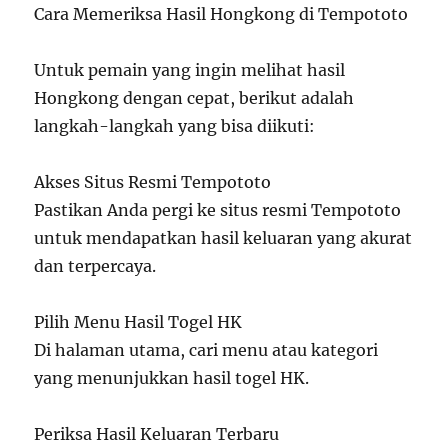
Cara Memeriksa Hasil Hongkong di Tempototo
Untuk pemain yang ingin melihat hasil
Hongkong dengan cepat, berikut adalah
langkah-langkah yang bisa diikuti:
Akses Situs Resmi Tempototo
Pastikan Anda pergi ke situs resmi Tempototo
untuk mendapatkan hasil keluaran yang akurat
dan terpercaya.
Pilih Menu Hasil Togel HK
Di halaman utama, cari menu atau kategori
yang menunjukkan hasil togel HK.
Periksa Hasil Keluaran Terbaru