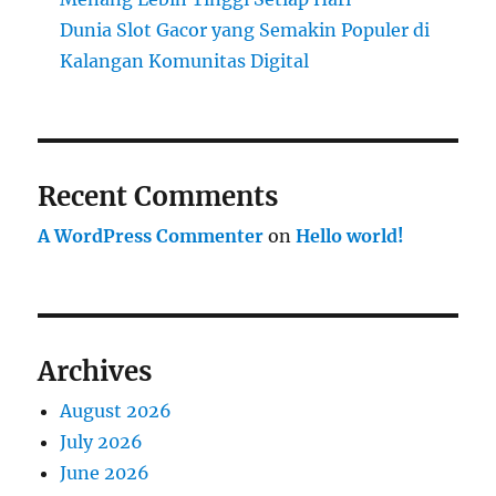
Dunia Slot Gacor yang Semakin Populer di
Kalangan Komunitas Digital
Recent Comments
A WordPress Commenter
on
Hello world!
Archives
August 2026
July 2026
June 2026