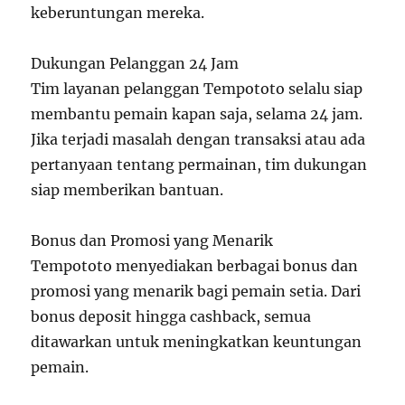
keberuntungan mereka.
Dukungan Pelanggan 24 Jam
Tim layanan pelanggan Tempototo selalu siap
membantu pemain kapan saja, selama 24 jam.
Jika terjadi masalah dengan transaksi atau ada
pertanyaan tentang permainan, tim dukungan
siap memberikan bantuan.
Bonus dan Promosi yang Menarik
Tempototo menyediakan berbagai bonus dan
promosi yang menarik bagi pemain setia. Dari
bonus deposit hingga cashback, semua
ditawarkan untuk meningkatkan keuntungan
pemain.