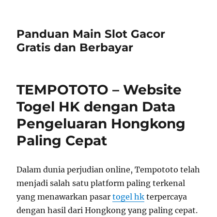
Panduan Main Slot Gacor
Gratis dan Berbayar
TEMPOTOTO – Website
Togel HK dengan Data
Pengeluaran Hongkong
Paling Cepat
Dalam dunia perjudian online, Tempototo telah
menjadi salah satu platform paling terkenal
yang menawarkan pasar
togel hk
terpercaya
dengan hasil dari Hongkong yang paling cepat.