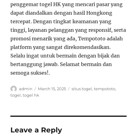
penggemar togel HK yang mencari pasar yang
dapat diandalkan dengan hasil Hongkong
tercepat. Dengan tingkat keamanan yang
tinggi, layanan pelanggan yang responsif, serta
promosi menarik yang ada, Tempototo adalah
platform yang sangat direkomendasikan.
Selalu ingat untuk bermain dengan bijak dan
bertanggung jawab. Selamat bermain dan
semoga sukses!.
Author
Posted
Tags
admin
March 15, 2025
situs togel
,
tempototo
,
on
togel
,
togel hk
Leave a Reply