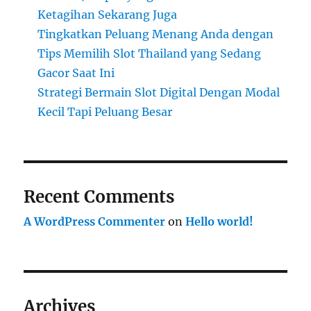
Ketagihan Sekarang Juga
Tingkatkan Peluang Menang Anda dengan
Tips Memilih Slot Thailand yang Sedang
Gacor Saat Ini
Strategi Bermain Slot Digital Dengan Modal
Kecil Tapi Peluang Besar
Recent Comments
A WordPress Commenter
on
Hello world!
Archives